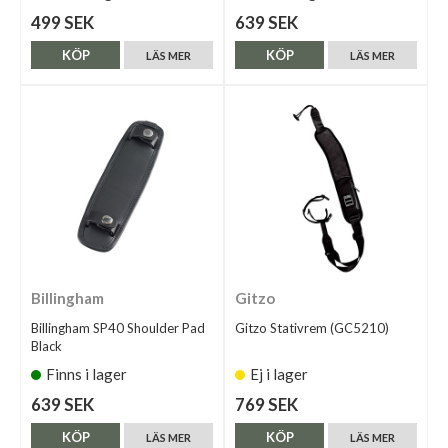
499 SEK
639 SEK
KÖP
KÖP
LÄS MER
LÄS MER
Billingham
Gitzo
Billingham SP40 Shoulder Pad
Gitzo Stativrem (GC5210)
Black
Finns i lager
Ej i lager
639 SEK
769 SEK
KÖP
KÖP
LÄS MER
LÄS MER