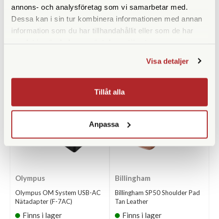
annons- och analysföretag som vi samarbetar med.
Dessa kan i sin tur kombinera informationen med annan
information som du har tillhandahållit eller som de har
samlat in när du har använt deras tjänster.
ANDRA KÖPTE ÄVEN
Visa detaljer
Tillåt alla
Anpassa
Olympus
Billingham
Olympus OM System USB-AC
Billingham SP50 Shoulder Pad
Nätadapter (F-7AC)
Tan Leather
Finns i lager
Finns i lager