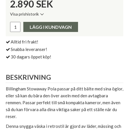
2.890
SEK
Visa prishistorik
Lägsta pris de senaste 30 dagarna:
Pris:
LÄGG I KUNDVAGN
Alltid fri frakt!
Snabba leveranser!
30 dagars öppet köp!
BESKRIVNING
Billingham Stowaway Pola passar på ditt bälte med sina öglor,
eller så kan du bära den över axeln med den avtagbara
remmen. Passar perfekt till små kompakta kameror, men även
så du kan förvara alla dina viktiga saker på ett ställe när du
reser.
Denna snygga väska i retrostil är gjord av läder, mässing och