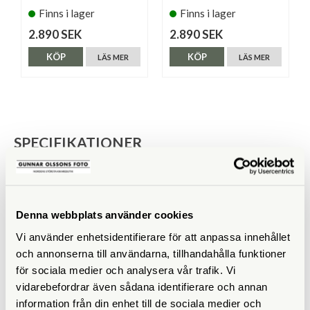
Finns i lager
Finns i lager
2.890 SEK
2.890 SEK
KÖP
KÖP
LÄS MER
LÄS MER
SPECIFIKATIONER
Yttermått (cm)
22 x 8,5 x 22
Innermått (cm)
19 x 7 x 21
Denna webbplats använder cookies
Vikt (g)
530
Vi använder enhetsidentifierare för att anpassa innehållet
och annonserna till användarna, tillhandahålla funktioner
Rymmer
för sociala medier och analysera vår trafik. Vi
vidarebefordrar även sådana identifierare och annan
Datorfack
information från din enhet till de sociala medier och