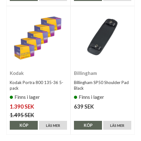
Kodak
Billingham
Kodak Portra 800 135-36 5-
Billingham SP50 Shoulder Pad
pack
Black
Finns i lager
Finns i lager
1.390 SEK
639 SEK
1.495 SEK
KÖP
KÖP
LÄS MER
LÄS MER