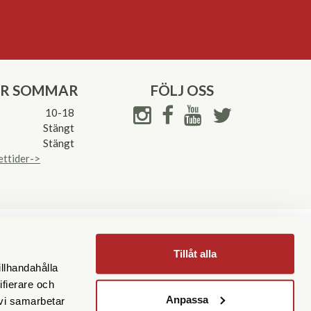
ER SOMMAR
FÖLJ OSS
10-18
Stängt
Stängt
ettider->
Tillåt alla
illhandahålla
ifierare och
Anpassa
 vi samarbetar