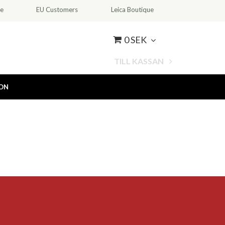
ce
EU Customers
Leica Boutique
0 SEK
TILL KASSAN
ION