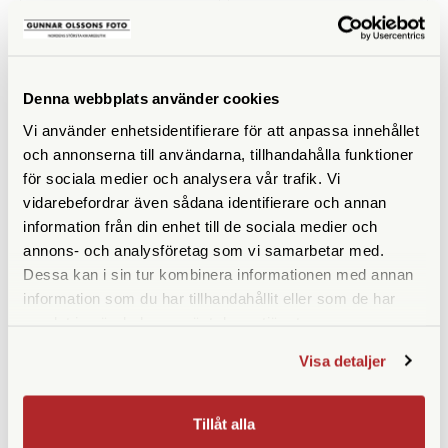
1.349 SEK
1.349 SEK
KÖP
KÖP
LÄS MER
LÄS MER
Denna webbplats använder cookies
Vi använder enhetsidentifierare för att anpassa innehållet
och annonserna till användarna, tillhandahålla funktioner
för sociala medier och analysera vår trafik. Vi
vidarebefordrar även sådana identifierare och annan
information från din enhet till de sociala medier och
annons- och analysföretag som vi samarbetar med.
Dessa kan i sin tur kombinera informationen med annan
SmallRig
Hähnel
information som du har tillhandahållit eller som de har
samlat in när du har använt deras tjänster.
SmallRig NP-W235 Battery &
Hähnel Procube 3 Twin
Charger Kit (3822)
Charger Fujifilm NP-W126 /
NP-W235
Visa detaljer
Finns i lager
Finns i lager
890 SEK
1.090 SEK
Tillåt alla