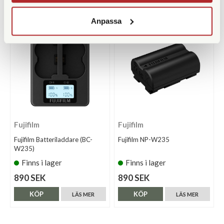
KÖP
KÖP
LÄS MER
LÄS MER
Anpassa
Fujifilm
Fujifilm
Fujifilm Batteriladdare (BC-
Fujifilm NP-W235
W235)
Finns i lager
Finns i lager
890 SEK
890 SEK
KÖP
KÖP
LÄS MER
LÄS MER