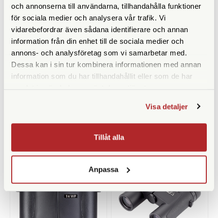
och annonserna till användarna, tillhandahålla funktioner
för sociala medier och analysera vår trafik. Vi
vidarebefordrar även sådana identifierare och annan
information från din enhet till de sociala medier och
annons- och analysföretag som vi samarbetar med.
Dessa kan i sin tur kombinera informationen med annan
Opticron
Opticron
information som du har tillhandahållit eller som de har
samlat in när du har använt deras tjänster.
Opticron 10x25 Natura WP PC
Opticron 8x25 Natura WP PC
Finns i lager
Finns i lager
Visa detaljer
2.290 SEK
2.190 SEK
KÖP
KÖP
LÄS MER
LÄS MER
Tillåt alla
Anpassa