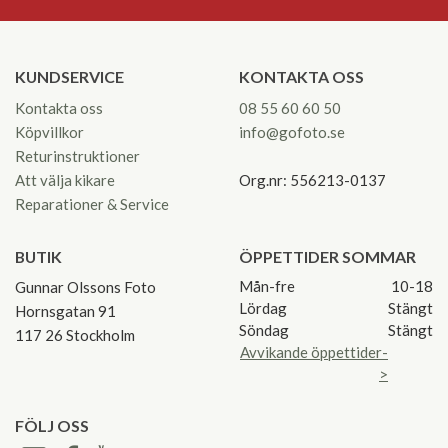
KUNDSERVICE
KONTAKTA OSS
Kontakta oss
08 55 60 60 50
Köpvillkor
info@gofoto.se
Returinstruktioner
Att välja kikare
Org.nr: 556213-0137
Reparationer & Service
BUTIK
ÖPPETTIDER SOMMAR
Mån-fre
10-18
Gunnar Olssons Foto
Lördag
Stängt
Hornsgatan 91
Söndag
Stängt
117 26 Stockholm
Avvikande öppettider-
>
FÖLJ OSS