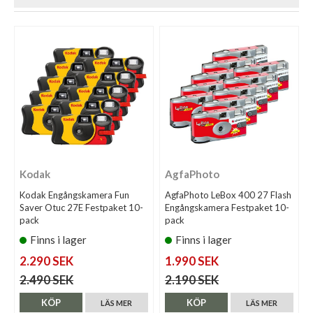
Kodak
AgfaPhoto
Kodak Engångskamera Fun
AgfaPhoto LeBox 400 27 Flash
Saver Otuc 27E Festpaket 10-
Engångskamera Festpaket 10-
pack
pack
Finns i lager
Finns i lager
2.290 SEK
1.990 SEK
2.490 SEK
2.190 SEK
KÖP
KÖP
LÄS MER
LÄS MER