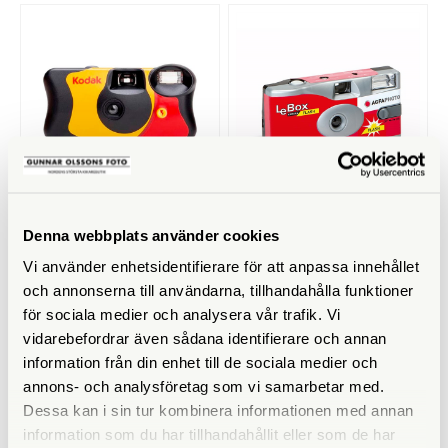
Kodak
AgfaPhoto
Denna webbplats använder cookies
Kodak Engångskamera Fun
AgfaPhoto LeBox 400 27 Flash
Saver 39 Bilder
Engångskamera
Vi använder enhetsidentifierare för att anpassa innehållet
och annonserna till användarna, tillhandahålla funktioner
Tillfälligt slut
Finns i lager
för sociala medier och analysera vår trafik. Vi
279 SEK
219 SEK
vidarebefordrar även sådana identifierare och annan
KÖP
KÖP
LÄS MER
LÄS MER
information från din enhet till de sociala medier och
annons- och analysföretag som vi samarbetar med.
Dessa kan i sin tur kombinera informationen med annan
information som du har tillhandahållit eller som de har