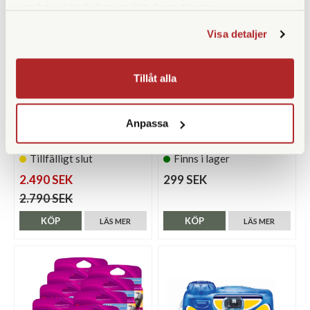
samlat in när du har använt deras tjänster.
Visa detaljer
Tillåt alla
Kodak
Kodak
Anpassa
Kodak Engångskamera Fun
Kodak Engångskamera Power
Saver 39 10-Pack
Flash 27+12
Tillfälligt slut
Finns i lager
2.490 SEK
299 SEK
2.790 SEK
KÖP
KÖP
LÄS MER
LÄS MER