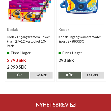
Kodak
Kodak
Kodak Engångskamera Power
Kodak Engångskamera Water
Flash 27+12 Festpaket 10-
Sport 27 (800ISO)
Pack
Finns i lager
Finns i lager
2.790 SEK
290 SEK
2.990 SEK
KÖP
KÖP
LÄS MER
LÄS MER
NYHETSBREV