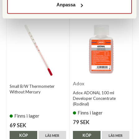
Anpassa
KÖP
KÖP
LÄS MER
LÄS MER
Adox
Small B/W Thermometer
Without Mercury
Adox ADONAL 100 ml
Developer Concentrate
(Rodinal)
Finns i lager
Finns i lager
79 SEK
69 SEK
KÖP
KÖP
LÄS MER
LÄS MER