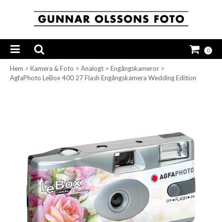
0
Hem
>
Kamera & Foto
>
Analogt
>
Engångskameror
>
AgfaPhoto LeBox 400 27 Flash Engångskamera Wedding Edition