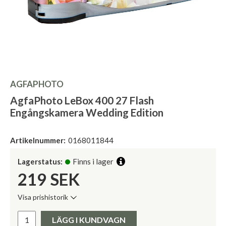
AGFAPHOTO
AgfaPhoto LeBox 400 27 Flash
Engångskamera Wedding Edition
Artikelnummer:
0168011844
Lagerstatus:
Finns i lager
219
SEK
Visa prishistorik
Lägsta pris de senaste 30 dagarna:
Pris:
LÄGG I KUNDVAGN