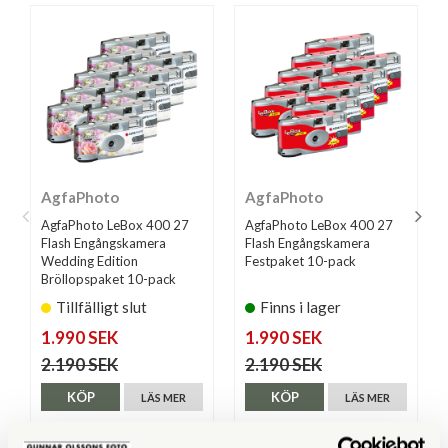
AgfaPhoto
AgfaPhoto
AgfaPhoto LeBox 400 27
AgfaPhoto LeBox 400 27
Flash Engångskamera
Flash Engångskamera
Wedding Edition
Festpaket 10-pack
Bröllopspaket 10-pack
Tillfälligt slut
Finns i lager
1.990 SEK
1.990 SEK
2.190 SEK
2.190 SEK
KÖP
KÖP
LÄS MER
LÄS MER