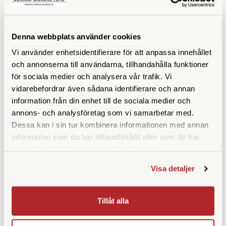
Denna webbplats använder cookies
ANDRA KÖPTE ÄVEN
Vi använder enhetsidentifierare för att anpassa innehållet
och annonserna till användarna, tillhandahålla funktioner
för sociala medier och analysera vår trafik. Vi
vidarebefordrar även sådana identifierare och annan
information från din enhet till de sociala medier och
annons- och analysföretag som vi samarbetar med.
Dessa kan i sin tur kombinera informationen med annan
information som du har tillhandahållit eller som de har
samlat in när du har använt deras tjänster.
JJC
Visa detaljer
Kemiförvaring 1000ml
JJC Objektivlock 40,5mm
Snap-On (LC-40.5)
Tillåt alla
Finns i lager
Finns i lager
89 SEK
49 SEK