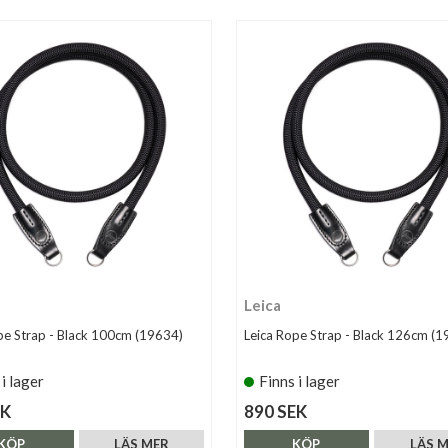
Leica
pe Strap - Black 100cm (19634)
Leica Rope Strap - Black 126cm (1
 i lager
Finns i lager
EK
890 SEK
KÖP
LÄS MER
KÖP
LÄS 