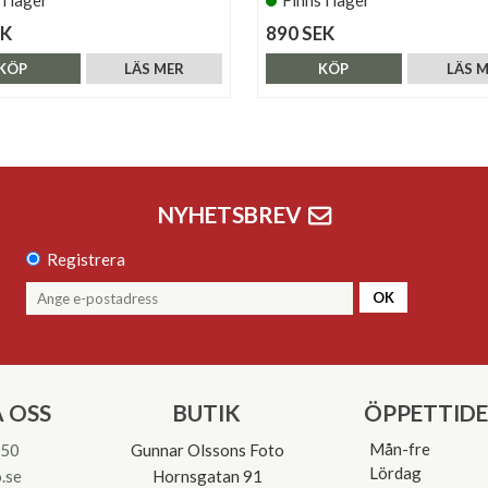
EK
890 SEK
KÖP
LÄS MER
KÖP
LÄS 
NYHETSBREV
Registrera
OK
 OSS
BUTIK
ÖPPETTID
Mån-fre
 50
Gunnar Olssons Foto
Lördag
.se
Hornsgatan 91