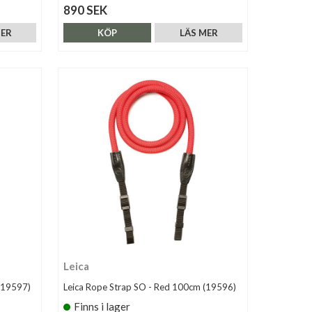
890 SEK
MER
KÖP
LÄS MER
Leica
(19597)
Leica Rope Strap SO - Red 100cm (19596)
Finns i lager