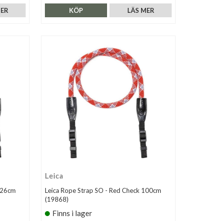
MER
KÖP
LÄS MER
Leica
126cm
Leica Rope Strap SO - Red Check 100cm
(19868)
Finns i lager