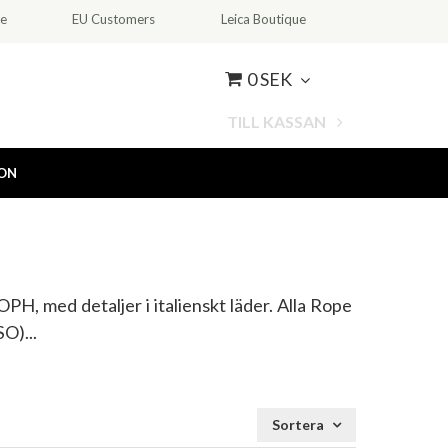
ce
EU Customers
Leica Boutique
0 SEK
TILL KASSAN
ION
, med detaljer i italienskt läder. Alla Rope
(SO)
Sortera