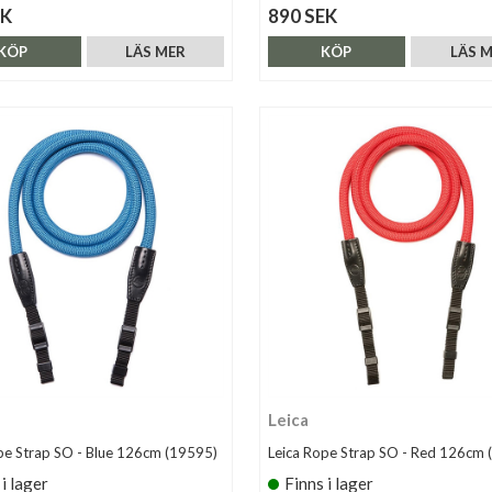
EK
890 SEK
KÖP
LÄS MER
KÖP
LÄS 
Leica
pe Strap SO - Blue 126cm (19595)
Leica Rope Strap SO - Red 126cm 
 i lager
Finns i lager