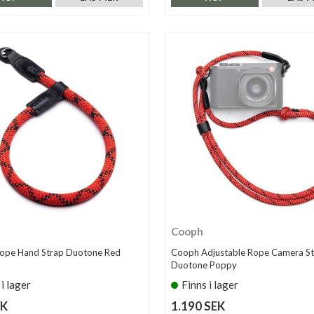
Cooph
ope Hand Strap Duotone Red
Cooph Adjustable Rope Camera St
Duotone Poppy
 i lager
Finns i lager
EK
1.190 SEK