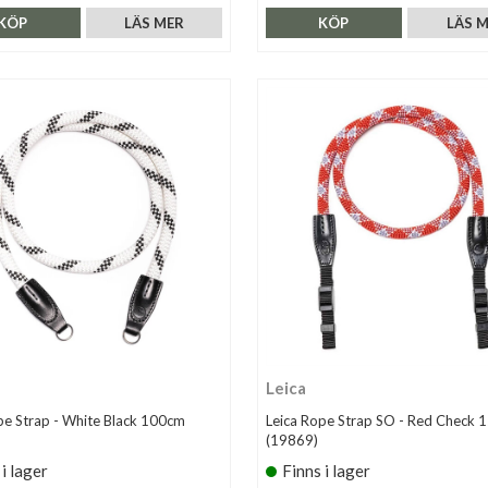
KÖP
LÄS MER
KÖP
LÄS 
Leica
pe Strap - White Black 100cm
Leica Rope Strap SO - Red Check 
(19869)
 i lager
Finns i lager