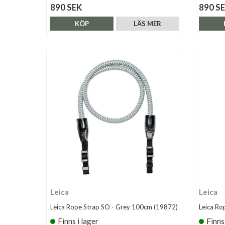
890 SEK
890 S
KÖP
LÄS MER
Leica
Leica
Leica Rope Strap SO - Grey 100cm (19872)
Leica Ro
Finns i lager
Finns