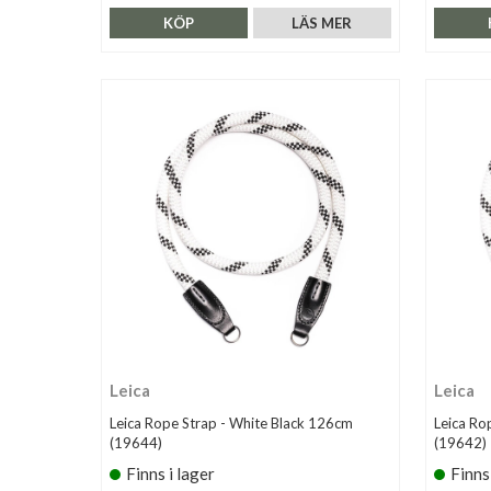
KÖP
LÄS MER
Leica
Leica
Leica Rope Strap - White Black 126cm
Leica Ro
(19644)
(19642)
Finns i lager
Finns