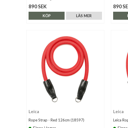
890 SEK
890 S
KÖP
LÄS MER
Leica
Leica
Rope Strap - Red 126cm (18597)
Leica Ro
Finns i lager
Finns