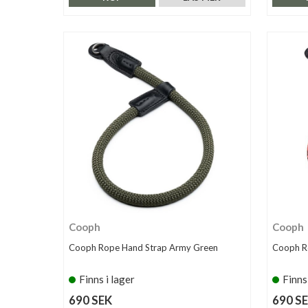
Cooph
Cooph
Cooph Rope Hand Strap Army Green
Cooph R
Finns i lager
Finns
690 SEK
690 S