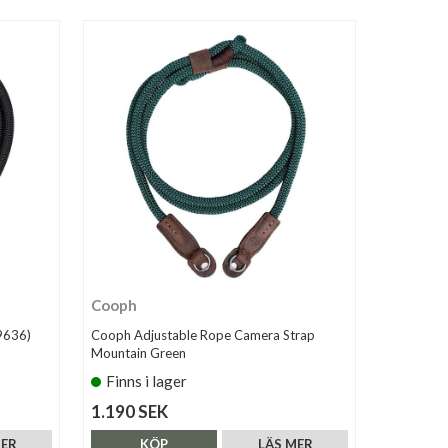
Cooph
9636)
Cooph Adjustable Rope Camera Strap
Mountain Green
Finns i lager
1.190 SEK
MER
KÖP
LÄS MER