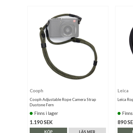
Cooph
Leica
Cooph Adjustable Rope Camera Strap
Leica Ro
Duotone Fern
Finns i lager
Finns
1.190 SEK
890 S
KÖP
LÄS MER