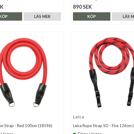
EK
890 SEK
KÖP
LÄS MER
KÖP
LÄS 
Leica
pe Strap - Red 100cm (18596)
Leica Rope Strap SO - Fire 126cm 
 i lager
Finns i lager