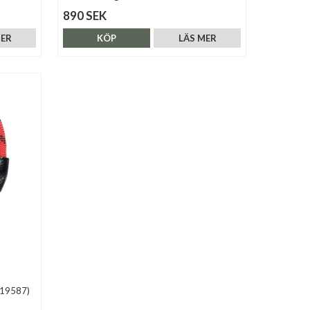
890 SEK
MER
KÖP
LÄS MER
(19587)