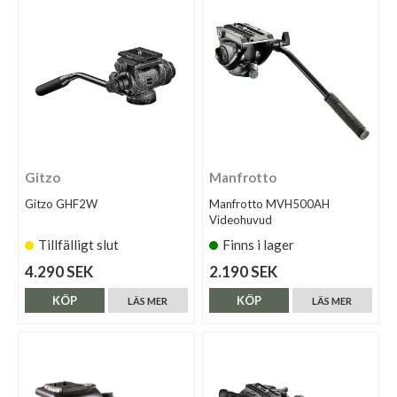
Gitzo
Manfrotto
Gitzo GHF2W
Manfrotto MVH500AH
Videohuvud
Tillfälligt slut
Finns i lager
4.290 SEK
2.190 SEK
KÖP
KÖP
LÄS MER
LÄS MER