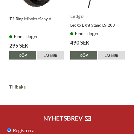
Ledgo
T2-Ring Minolta/Sony A
Ledgo Light Stand LS-288
Finns i lager
Finns i lager
490 SEK
295 SEK
KÖP
KÖP
LÄS MER
LÄS MER
Tillbaka
NYHETSBREV
Registrera