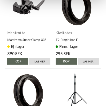
Manfrotto
Kiwifotos
Manfrotto Super Clamp 035
T2-Ring Nikon F
Ej i lager
Finns i lager
390 SEK
295 SEK
KÖP
KÖP
LÄS MER
LÄS MER