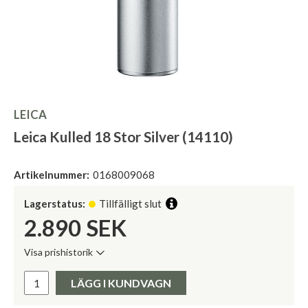
LEICA
Leica Kulled 18 Stor Silver (14110)
Artikelnummer:
0168009068
Lagerstatus:
Tillfälligt slut
2.890
SEK
Visa prishistorik
Lägsta pris de senaste 30 dagarna:
Pris:
LÄGG I KUNDVAGN