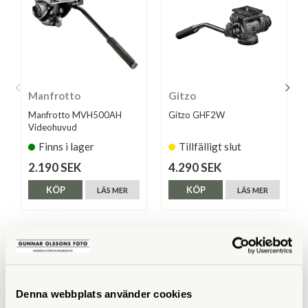
Manfrotto
Gitzo
Manfrotto MVH500AH
Gitzo GHF2W
Videohuvud
Finns i lager
Tillfälligt slut
2.190 SEK
4.290 SEK
KÖP
KÖP
LÄS MER
LÄS MER
ANDRA KÖPTE ÄVEN
Denna webbplats använder cookies