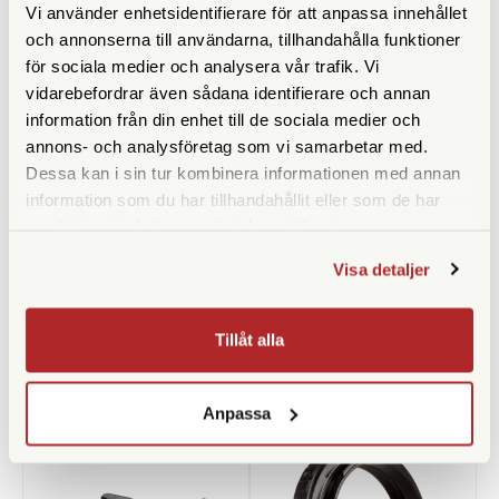
Vi använder enhetsidentifierare för att anpassa innehållet
och annonserna till användarna, tillhandahålla funktioner
för sociala medier och analysera vår trafik. Vi
vidarebefordrar även sådana identifierare och annan
information från din enhet till de sociala medier och
annons- och analysföretag som vi samarbetar med.
Dessa kan i sin tur kombinera informationen med annan
information som du har tillhandahållit eller som de har
samlat in när du har använt deras tjänster.
Manfrotto
Manfrotto
Manfrotto Adapter Ljus 036-
Manfrotto Pixi Stativfäste
Visa detaljer
14 Super Clamp - 1/4" Hane
(MCPIXI)
Finns i lager
Finns i lager
Tillåt alla
99 SEK
190 SEK
KÖP
KÖP
LÄS MER
LÄS MER
Anpassa