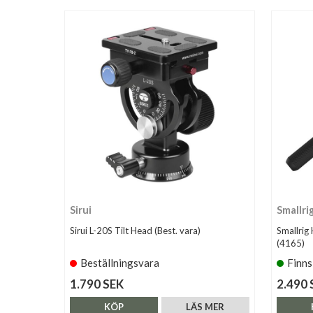
Sirui
Smallri
Sirui L-20S Tilt Head (Best. vara)
Smallri
(4165)
Beställningsvara
Finns
1.790 SEK
2.490 
KÖP
LÄS MER