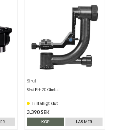
Sirui
Sirui PH-20 Gimbal
Tillfälligt slut
3.390 SEK
MER
KÖP
LÄS MER