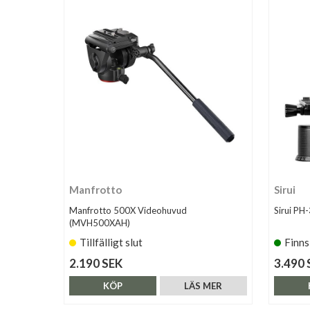
Manfrotto
Sirui
Manfrotto 500X Videohuvud
Sirui PH
(MVH500XAH)
Tillfälligt slut
Finns
2.190 SEK
3.490 
KÖP
LÄS MER