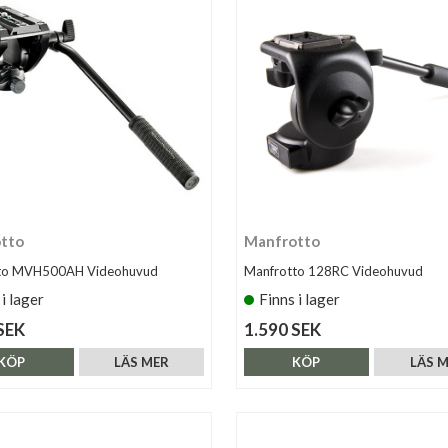
tto
Manfrotto
to MVH500AH Videohuvud
Manfrotto 128RC Videohuvud
 i lager
Finns i lager
SEK
1.590 SEK
KÖP
LÄS MER
KÖP
LÄS 