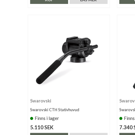
Swarovski
Swarov
Swarovski CTH Stativhuvud
Swarovsk
Finns i lager
Finns
5.110 SEK
7.340 