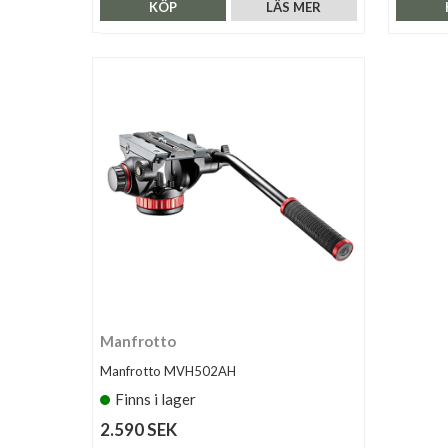
KÖP
LÄS MER
Manfrotto
Manfrotto MVH502AH
Finns i lager
2.590 SEK