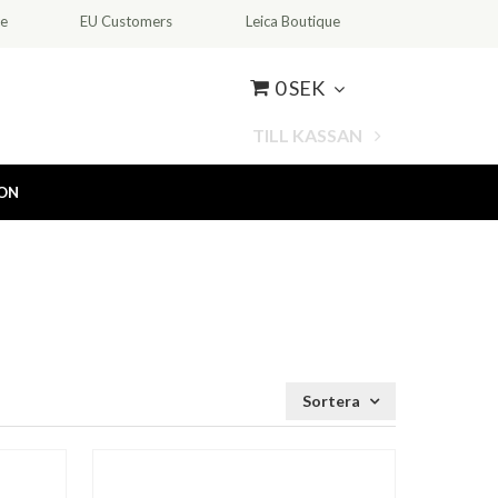
ce
EU Customers
Leica Boutique
0 SEK
TILL KASSAN
ION
Sortera