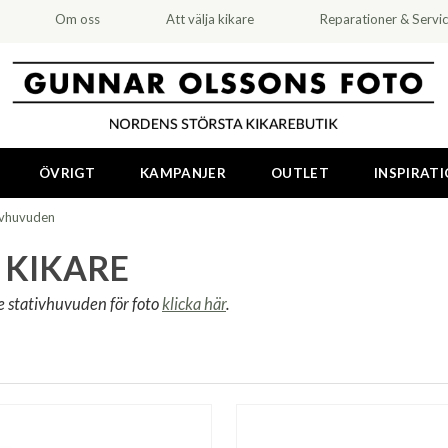
Om oss
Att välja kikare
Reparationer & Servi
ÖVRIGT
KAMPANJER
OUTLET
INSPIRAT
ivhuvuden
 KIKARE
se stativhuvuden för foto
klicka här
.