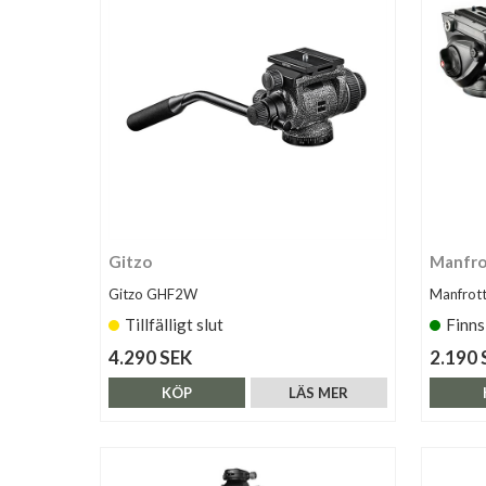
Gitzo
Manfro
Gitzo GHF2W
Manfrot
Tillfälligt slut
Finns
4.290 SEK
2.190 
KÖP
LÄS MER