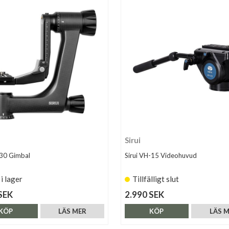
Sirui
-30 Gimbal
Sirui VH-15 Videohuvud
 i lager
Tillfälligt slut
SEK
2.990 SEK
KÖP
LÄS MER
KÖP
LÄS 