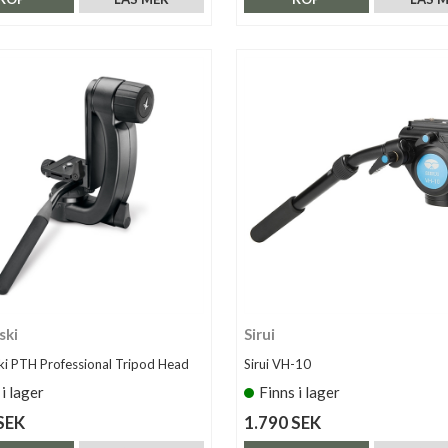
ski
Sirui
i PTH Professional Tripod Head
Sirui VH-10
 i lager
Finns i lager
SEK
1.790 SEK