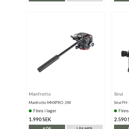
Manfrotto
Sirui
Manfrotto MHXPRO-2W
Sirui PH
Finns i lager
Finns
1.990 SEK
2.590 
KÖP
LÄS MER