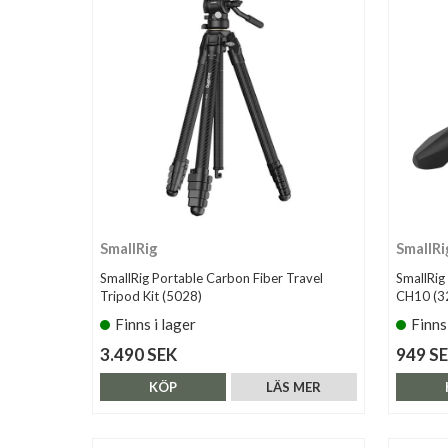
SmallRig
SmallRi
SmallRig Portable Carbon Fiber Travel
SmallRig
Tripod Kit (5028)
CH10 (3
Finns i lager
Finns
3.490 SEK
949 S
KÖP
LÄS MER