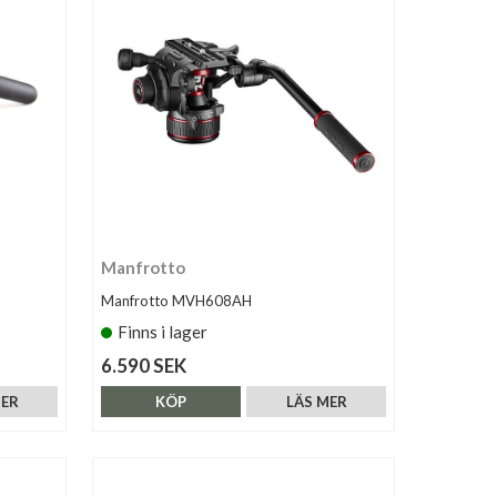
Manfrotto
Manfrotto MVH608AH
Finns i lager
6.590 SEK
MER
KÖP
LÄS MER