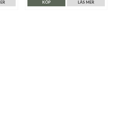
MER
KÖP
LÄS MER