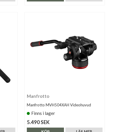
Manfrotto
Manfrotto MVH504XAH Videohuvud
Finns i lager
5.490 SEK
MER
KÖP
LÄS MER