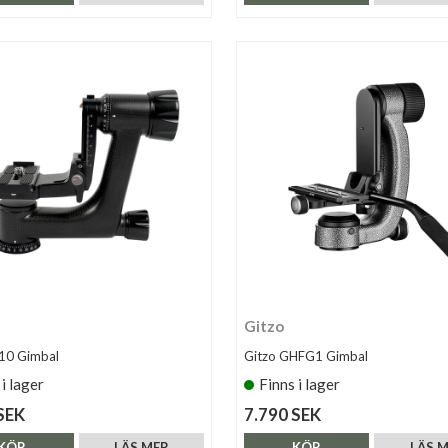
Gitzo
-10 Gimbal
Gitzo GHFG1 Gimbal
 i lager
Finns i lager
SEK
7.790 SEK
KÖP
LÄS MER
KÖP
LÄS 