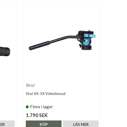
Sirui
Sirui VA-5X Videohuvud
Finns i lager
1.790 SEK
MER
KÖP
LÄS MER