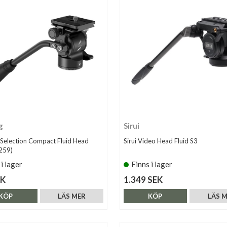
g
Sirui
 Selection Compact Fluid Head
Sirui Video Head Fluid S3
259)
 i lager
Finns i lager
EK
1.349 SEK
KÖP
LÄS MER
KÖP
LÄS 