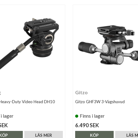
g
Gitzo
g Heavy-Duty Video Head DH10
Gitzo GHF3W 3-Vägshuvud
 i lager
Finns i lager
SEK
6.490 SEK
KÖP
LÄS MER
KÖP
LÄS 