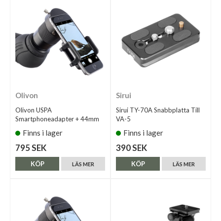
Olivon
Sirui
Olivon USPA
Sirui TY-70A Snabbplatta Till
Smartphoneadapter + 44mm
VA-5
Finns i lager
Finns i lager
795 SEK
390 SEK
KÖP
KÖP
LÄS MER
LÄS MER