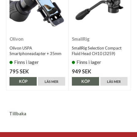
Olivon
SmallRig
Olivon USPA
SmallRig Selection Compact
Smartphoneadapter + 35mm
Fluid Head CH10 (3259)
Finns i lager
Finns i lager
795 SEK
949 SEK
KÖP
KÖP
LÄS MER
LÄS MER
Tillbaka