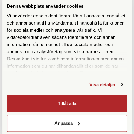
Denna webbplats använder cookies
Vi använder enhetsidentifierare för att anpassa innehållet
och annonserna till användarna, tillhandahålla funktioner
för sociala medier och analysera vår trafik. Vi
SPECIFIKATIONER
vidarebefordrar även sådana identifierare och annan
information från din enhet till de sociala medier och
Maxbelastning (kg)
10 (8 för fullt fungerande
annons- och analysföretag som vi samarbetar med.
fjädring)
Dessa kan i sin tur kombinera informationen med annan
information som du har tillhandahållit eller som de har
Vikt (g)
1200
samlat in när du har använt deras tjänster.
Höjd (cm)
14
Visa detaljer
Medföljande snabbplatta
Tillåt alla
Anpassa