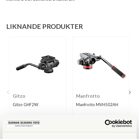
LIKNANDE PRODUKTER
Gitzo
Manfrotto
Gitzo GHF2W
Manfrotto MVH502AH
Tillfälligt slut
Finns i lager
4.290 SEK
2.590 SEK
KÖP
KÖP
LÄS MER
LÄS MER