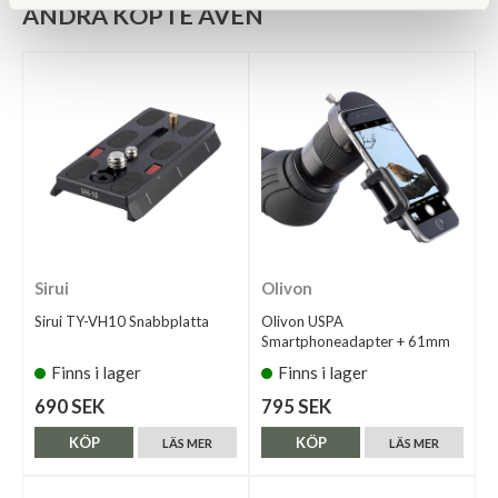
ANDRA KÖPTE ÄVEN
Sirui
Olivon
Sirui TY-VH10 Snabbplatta
Olivon USPA
Smartphoneadapter + 61mm
Finns i lager
Finns i lager
690 SEK
795 SEK
KÖP
KÖP
LÄS MER
LÄS MER