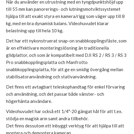
När du använder en utrustning med en tyngdpunktshöjd upp
till 55 mm kan panorerings- och lutningsmotviktssystemet
hjälpa till att exakt styra en kamera/rigg som väger upp till 8
kg, med en bra dynamisk balans. Videohuvudet klarar
belastning upp till hela 10 kg.
Det har ett nykonstruerat snap-on snabbkopplingsfäste, som
är en effektivare monteringslösning än traditionella
glidplattor, och som är kompatibelt med DJI RS 2 / RS 3 / RS 3
Pro snabbkopplingsplatta och Manfrotto
snabbkopplingsplatta, för att ge en smidig övergång mellan
stabilisatoranvändning och stativanvändning.
Det finns ett avtagbart teleskophandtag för enkel förvaring
och användning, och det passar både vänster- och
högerhänta användare.
Videohuvudet har också ett 1/4"-20 gängat hål för att t.ex.
stödja en magisk arm samt andra tillbehör.
Det finns dessutom ett inbyggt verktyg för att hjälpa till att
montera och demontera kameran.