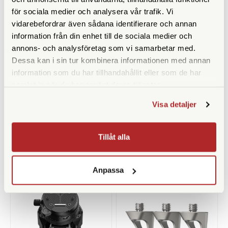
för sociala medier och analysera vår trafik. Vi
vidarebefordrar även sådana identifierare och annan
information från din enhet till de sociala medier och
annons- och analysföretag som vi samarbetar med.
Dessa kan i sin tur kombinera informationen med annan
information som du har tillhandahållit eller som de har
samlat in när du har använt deras tjänster.
Peak Design
Peak Design
Peak Design Pro Tripod I Lite
Peak Design Pro Tripod Black
Visa detaljer
Tripod I Black (PT-L-BK-1)
(PT-S-BK-1)
Tillfälligt slut
Tillfälligt slut
Tillåt alla
9.590 SEK
10.790 SEK
KÖP
KÖP
LÄS MER
LÄS MER
Anpassa