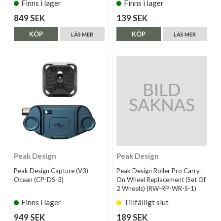
Finns i lager
Finns i lager
849 SEK
139 SEK
KÖP
KÖP
LÄS MER
LÄS MER
Peak Design
Peak Design
Peak Design Capture (V3)
Peak Design Roller Pro Carry-
Ocean (CP-DS-3)
On Wheel Replacement (Set Of
2 Wheels) (RW-RP-WR-S-1)
Finns i lager
Tillfälligt slut
949 SEK
189 SEK