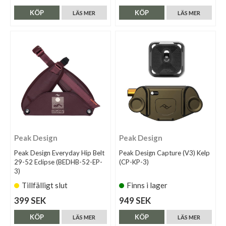
KÖP
KÖP
LÄS MER
LÄS MER
Peak Design
Peak Design
Peak Design Everyday Hip Belt
Peak Design Capture (V3) Kelp
29-52 Eclipse (BEDHB-52-EP-
(CP-KP-3)
3)
Tillfälligt slut
Finns i lager
399 SEK
949 SEK
KÖP
KÖP
LÄS MER
LÄS MER