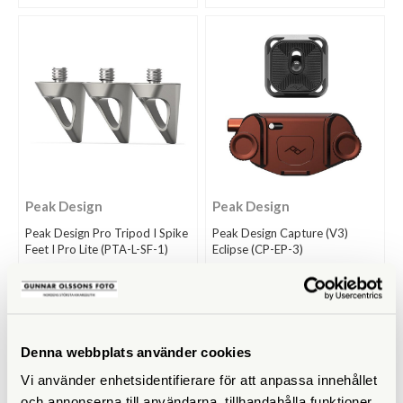
Peak Design
Peak Design
Peak Design Pro Tripod I Spike
Peak Design Capture (V3)
Feet I Pro Lite (PTA-L-SF-1)
Eclipse (CP-EP-3)
Tillfälligt slut
Finns i lager
649 SEK
949 SEK
KÖP
KÖP
LÄS MER
LÄS MER
Denna webbplats använder cookies
Vi använder enhetsidentifierare för att anpassa innehållet
och annonserna till användarna, tillhandahålla funktioner