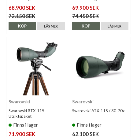
68.900 SEK
69.900 SEK
72.150 SEK
74.450 SEK
KÖP
KÖP
LÄS MER
LÄS MER
Swarovski
Swarovski
Swarovski BTX-115
Swarovski ATX-115 / 30-70x
Utsiktspaket
Finns i lager
Finns i lager
71.900 SEK
62.100 SEK