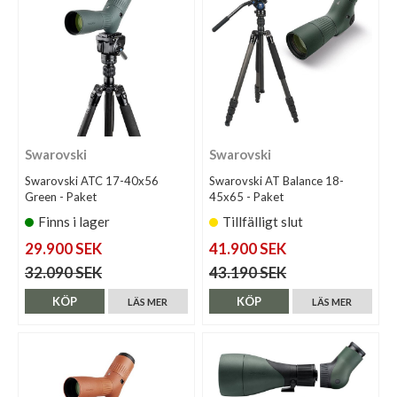
Swarovski
Swarovski
Swarovski ATC 17-40x56
Swarovski AT Balance 18-
Green - Paket
45x65 - Paket
Finns i lager
Tillfälligt slut
29.900 SEK
41.900 SEK
32.090 SEK
43.190 SEK
KÖP
KÖP
LÄS MER
LÄS MER