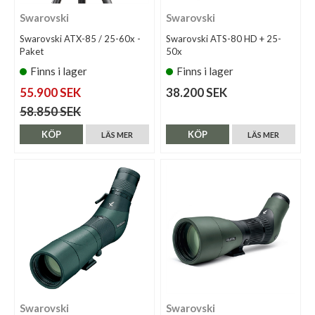
Swarovski
Swarovski
Swarovski ATX-85 / 25-60x -
Swarovski ATS-80 HD + 25-
Paket
50x
Finns i lager
Finns i lager
55.900 SEK
38.200 SEK
58.850 SEK
KÖP
KÖP
LÄS MER
LÄS MER
Swarovski
Swarovski