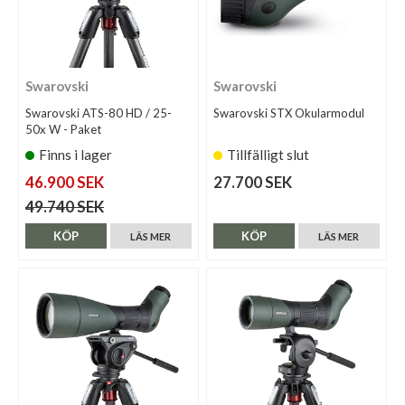
Swarovski
Swarovski
Swarovski ATS-80 HD / 25-
Swarovski STX Okularmodul
50x W - Paket
Finns i lager
Tillfälligt slut
46.900 SEK
27.700 SEK
49.740 SEK
KÖP
KÖP
LÄS MER
LÄS MER