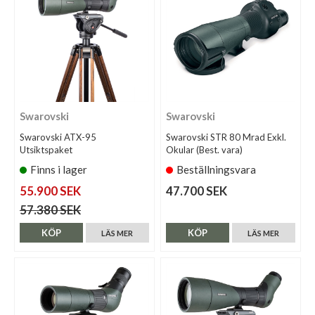
Swarovski
Swarovski
Swarovski ATX-95
Swarovski STR 80 Mrad Exkl.
Utsiktspaket
Okular (Best. vara)
Finns i lager
Beställningsvara
55.900 SEK
47.700 SEK
57.380 SEK
KÖP
KÖP
LÄS MER
LÄS MER