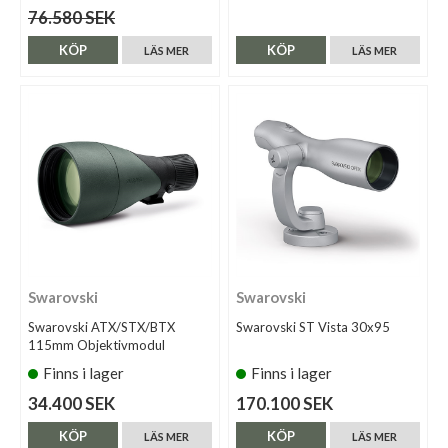
76.580 SEK
KÖP
KÖP
LÄS MER
LÄS MER
Swarovski
Swarovski
Swarovski ATX/STX/BTX
Swarovski ST Vista 30x95
115mm Objektivmodul
Finns i lager
Finns i lager
34.400 SEK
170.100 SEK
KÖP
KÖP
LÄS MER
LÄS MER