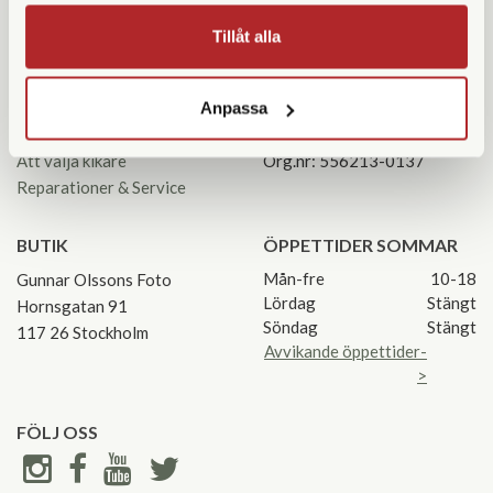
Tillåt alla
KUNDSERVICE
KONTAKTA OSS
Kontakta oss
08 55 60 60 50
Köpvillkor
info@gofoto.se
Anpassa
Returinstruktioner
Att välja kikare
Org.nr: 556213-0137
Reparationer & Service
BUTIK
ÖPPETTIDER SOMMAR
Mån-fre
10-18
Gunnar Olssons Foto
Lördag
Stängt
Hornsgatan 91
Söndag
Stängt
117 26 Stockholm
Avvikande öppettider-
>
FÖLJ OSS