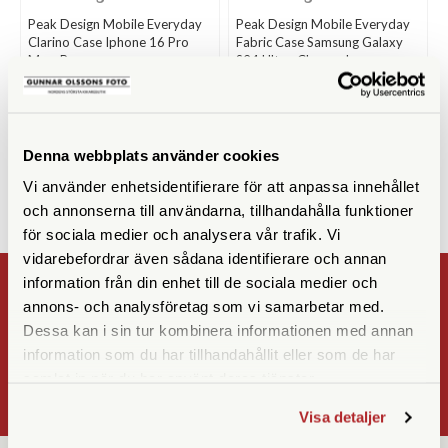
Peak Design Mobile Everyday
Peak Design Mobile Everyday
Clarino Case Iphone 16 Pro
Fabric Case Samsung Galaxy
Max, Bone
S24 Ultra, Charcoal
Finns i lager
Finns i lager
174 SEK
124 SEK
699 SEK
499 SEK
Denna webbplats använder cookies
KÖP
KÖP
LÄS MER
LÄS MER
Vi använder enhetsidentifierare för att anpassa innehållet
och annonserna till användarna, tillhandahålla funktioner
för sociala medier och analysera vår trafik. Vi
vidarebefordrar även sådana identifierare och annan
information från din enhet till de sociala medier och
NYHETSBREV
annons- och analysföretag som vi samarbetar med.
Dessa kan i sin tur kombinera informationen med annan
Registrera
information som du har tillhandahållit eller som de har
OK
samlat in när du har använt deras tjänster.
Visa detaljer