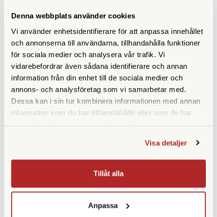
Denna webbplats använder cookies
Polaroid
Polaroid
Vi använder enhetsidentifierare för att anpassa innehållet
Polaroid Flip White
Polaroid Now Gen 3 Black
och annonserna till användarna, tillhandahålla funktioner
Finns i lager
Finns i lager
för sociala medier och analysera vår trafik. Vi
2.649 SEK
1.490 SEK
vidarebefordrar även sådana identifierare och annan
information från din enhet till de sociala medier och
KÖP
KÖP
LÄS MER
LÄS MER
annons- och analysföretag som vi samarbetar med.
Dessa kan i sin tur kombinera informationen med annan
information som du har tillhandahållit eller som de har
samlat in när du har använt deras tjänster.
Visa detaljer
Tillåt alla
Fujifilm
Fujifilm
Anpassa
Fujifilm Instax Wide Evo
Fujifilm Instax Wide 400