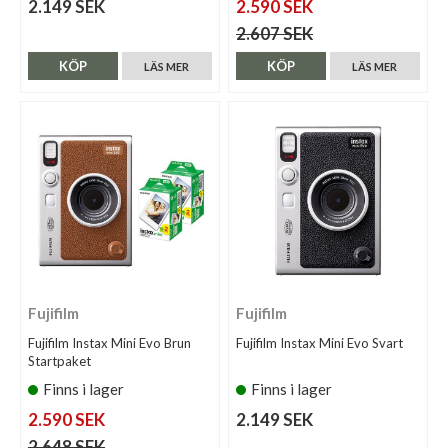
2.149 SEK
2.590 SEK
2.607 SEK
KÖP
KÖP
LÄS MER
LÄS MER
Fujifilm
Fujifilm
Fujifilm Instax Mini Evo Brun
Fujifilm Instax Mini Evo Svart
Startpaket
Finns i lager
Finns i lager
2.590 SEK
2.149 SEK
2.648 SEK