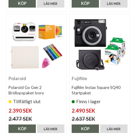
KÖP
KÖP
LÄS MER
LÄS MER
Polaroid
Fujifilm
Polaroid Go Gen 2
Fujifilm Instax Square SQ40
Bröllopspaket Ivory
Startpaket
Tillfälligt slut
Finns i lager
2.390 SEK
2.490 SEK
2.477 SEK
2.637 SEK
KÖP
KÖP
LÄS MER
LÄS MER