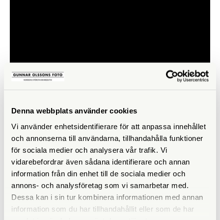
Denna webbplats använder cookies
Vi använder enhetsidentifierare för att anpassa innehållet
och annonserna till användarna, tillhandahålla funktioner
för sociala medier och analysera vår trafik. Vi
vidarebefordrar även sådana identifierare och annan
LIKNANDE PRODUKTER
information från din enhet till de sociala medier och
annons- och analysföretag som vi samarbetar med.
Dessa kan i sin tur kombinera informationen med annan
information som du har tillhandahållit eller som de har