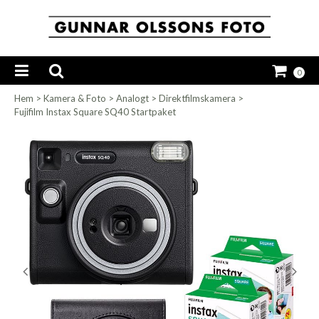
0
Hem
>
Kamera & Foto
>
Analogt
>
Direktfilmskamera
>
Fujifilm Instax Square SQ40 Startpaket