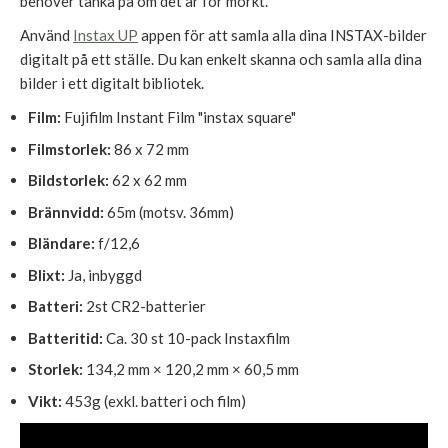
behöver tänka på om det är för mörkt.
Använd
Instax UP
appen för att samla alla dina INSTAX-bilder
digitalt på ett ställe. Du kan enkelt skanna och samla alla dina
bilder i ett digitalt bibliotek.
Film:
Fujifilm Instant Film "instax square"
Filmstorlek:
86 x 72 mm
Bildstorlek:
62 x 62 mm
Brännvidd:
65m (motsv. 36mm)
Bländare:
f/12,6
Blixt:
Ja, inbyggd
Batteri:
2st CR2-batterier
Batteritid:
Ca. 30 st 10-pack Instaxfilm
Storlek:
134,2 mm × 120,2 mm × 60,5 mm
Vikt:
453g (exkl. batteri och film)