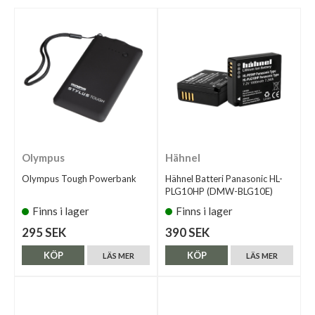
Olympus
Hähnel
Olympus Tough Powerbank
Hähnel Batteri Panasonic HL-
PLG10HP (DMW-BLG10E)
Finns i lager
Finns i lager
295 SEK
390 SEK
KÖP
KÖP
LÄS MER
LÄS MER