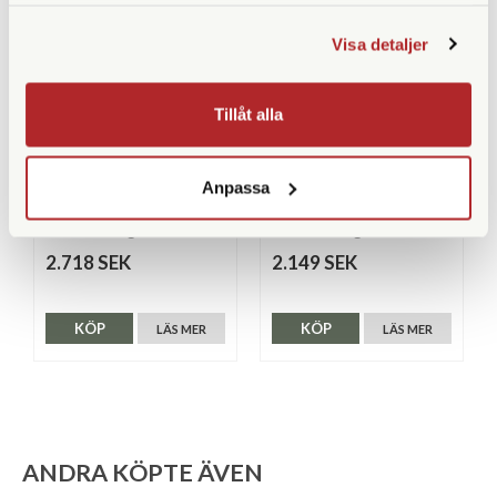
samlat in när du har använt deras tjänster.
Visa detaljer
Tillåt alla
Fujifilm
Fujifilm
Fujifilm Instax Wide 400
Fujifilm Instax Mini Evo
Anpassa
Startpaket
Svart
Finns i lager
Finns i lager
2.718 SEK
2.149 SEK
KÖP
KÖP
LÄS MER
LÄS MER
ANDRA KÖPTE ÄVEN