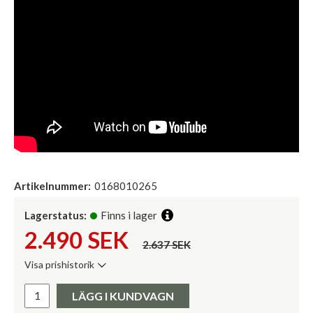
Artikelnummer:
0168010265
Lagerstatus:
Finns i lager
2.490
SEK
2.637 SEK
Visa prishistorik
Lägsta pris de senaste 30 dagarna:
Pris:
LÄGG I KUNDVAGN