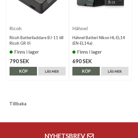
Ricoh
Hähnel
Ricoh Batteriladdare BJ-11 till
Hähnel Batteri Nikon HL-EL14
Ricoh GR III
(EN-EL14a)
Finns i lager
Finns i lager
790 SEK
690 SEK
KÖP
KÖP
LÄS MER
LÄS MER
Tillbaka
NYHETSBREV