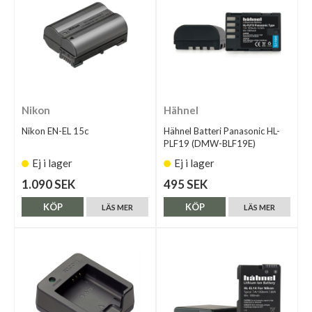
Nikon
Hähnel
Nikon EN-EL 15c
Hähnel Batteri Panasonic HL-
PLF19 (DMW-BLF19E)
Ej i lager
Ej i lager
1.090 SEK
495 SEK
KÖP
KÖP
LÄS MER
LÄS MER