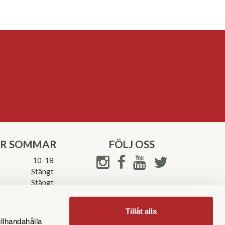
ER SOMMAR
FÖLJ OSS
10-18
Stängt
Stängt
ettider->
Tillåt alla
illhandahålla