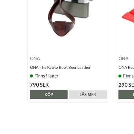
ONA
ONA
ONA The Kyoto Root Beer Leather
ONA Red 
Finns i lager
Finns
790 SEK
290 S
KÖP
LÄS MER