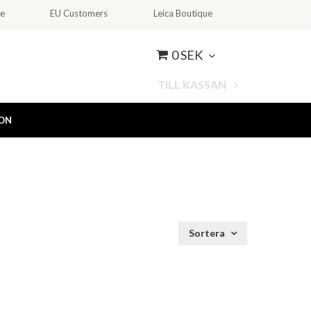
ce
EU Customers
Leica Boutique
0 SEK
TILL KASSAN
ION
Sortera