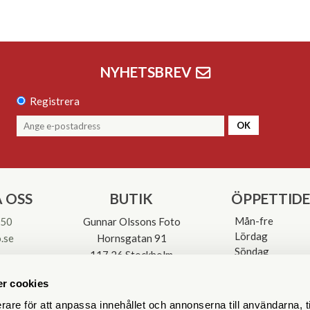
NYHETSBREV
Registrera
OK
 OSS
BUTIK
ÖPPETTID
Mån-fre
 50
Gunnar Olssons Foto
Lördag
.se
Hornsgatan 91
Söndag
117 26 Stockholm
Avvikande öpp
3-0137
r cookies
rare för att anpassa innehållet och annonserna till användarna, t