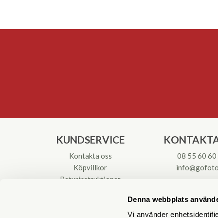
KUNDSERVICE
KONTAKTA
Kontakta oss
08 55 60 60
Köpvillkor
info@gofoto
Returinstruktioner
Att välja kikare
Org.nr: 55621
Denna webbplats använde
Reparationer & Service
Vi använder enhetsidentifie