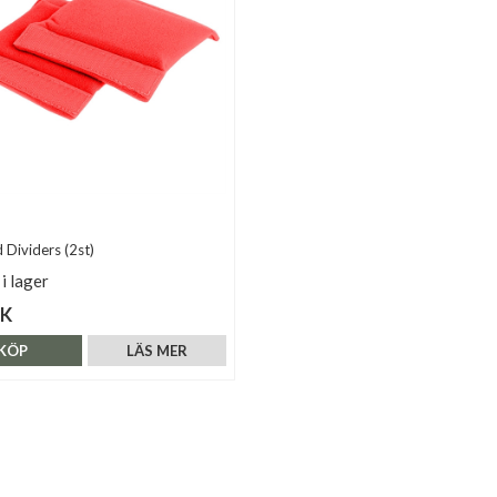
Dividers (2st)
 i lager
EK
KÖP
LÄS MER