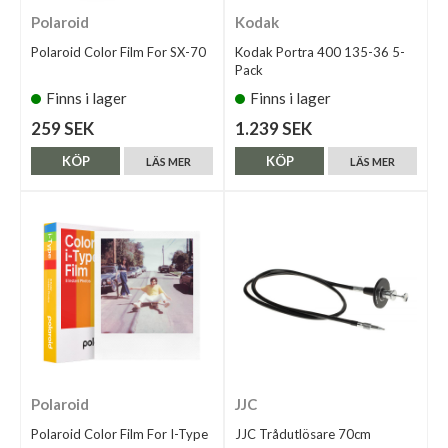
Polaroid
Kodak
Polaroid Color Film For SX-70
Kodak Portra 400 135-36 5-
Pack
Finns i lager
Finns i lager
259 SEK
1.239 SEK
KÖP
KÖP
LÄS MER
LÄS MER
Polaroid
JJC
Polaroid Color Film For I-Type
JJC Trådutlösare 70cm