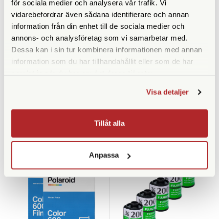
för sociala medier och analysera vår trafik. Vi
Svart
vidarebefordrar även sådana identifierare och annan
Finns i lager
Finns i lager
information från din enhet till de sociala medier och
2.649 SEK
2.149 SEK
annons- och analysföretag som vi samarbetar med.
Dessa kan i sin tur kombinera informationen med annan
information som du har tillhandahållit eller som de har
KÖP
KÖP
LÄS MER
LÄS MER
samlat in när du har använt deras tjänster.
Visa detaljer
Tillåt alla
ANDRA KÖPTE ÄVEN
Anpassa