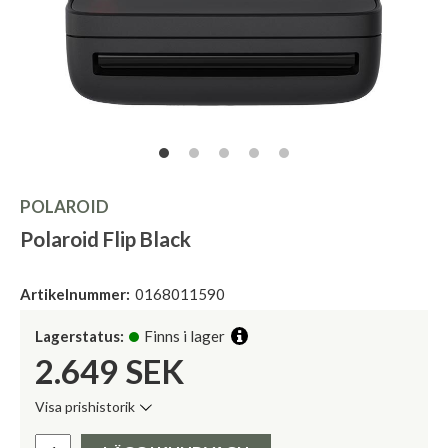
POLAROID
Polaroid Flip Black
Artikelnummer:
0168011590
Lagerstatus:
Finns i lager
2.649
SEK
Visa prishistorik
Lägsta pris de senaste 30 dagarna:
Pris: