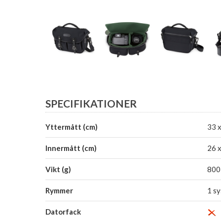
SPECIFIKATIONER
Yttermått (cm)
33 x
Innermått (cm)
26 x
Vikt (g)
800
Rymmer
1 sy
Datorfack