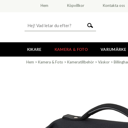
Hem
Köpvillkor
Kontakta oss
KIKARE
KAMERA & FOTO
VARUMÄRKE
Hem
>
Kamera & Foto
>
Kameratillbehör
>
Väskor
>
Billingh