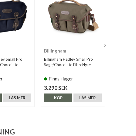
Billingham
Billingha
ley Small Pro
Billingham Hadley Small Pro
Billingham 
 Chocolate
Sage/Chocolate FibreNyte
Black/Tan C
er
Finns i lager
Finns i 
3.290 SEK
3.290 SE
LÄS MER
KÖP
LÄS MER
KÖP
NING