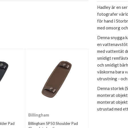
Hadley är en ser
fotografer värld
för hand i Storb
med omsorg och 
Denna snygga kam
en vattenavstöta
med vattentät d
smidigt remfäste
och smidigt bärh
väskorna bara va
utrustning - och 
Denna storlek (
monterat objekti
monterat objekti
utrustad med et
Billingham
ulder Pad
Billingham SP50 Shoulder Pad