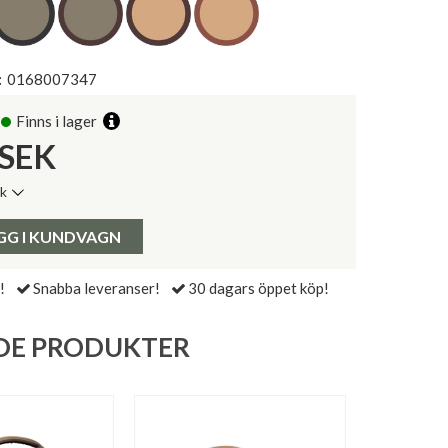
:
0168007347
Finns i lager
SEK
ik
de senaste 30 dagarna:
Pris:
GG I KUNDVAGN
!
Snabba leveranser!
30 dagars öppet köp!
DE PRODUKTER