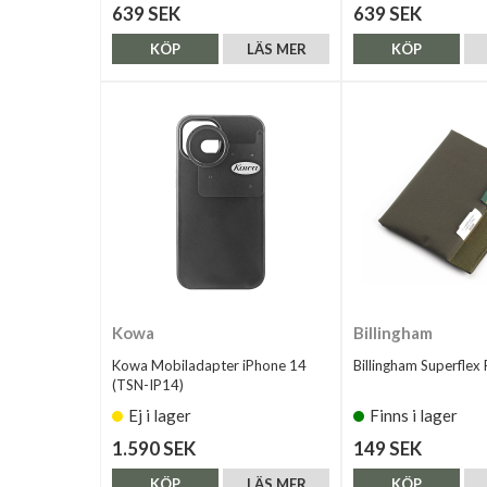
639 SEK
639 SEK
KÖP
LÄS MER
KÖP
Kowa
Billingham
Kowa Mobiladapter iPhone 14
Billingham Superflex 
(TSN-IP14)
Ej i lager
Finns i lager
1.590 SEK
149 SEK
KÖP
LÄS MER
KÖP