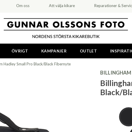
Om oss
Att välja kikare
Reparationer & Servi
ÖVRIGT
KAMPANJER
OUTLET
INSPIRAT
am Hadley Small Pro Black/Black Fibernyte
BILLINGHAM
Billingh
Black/Bl