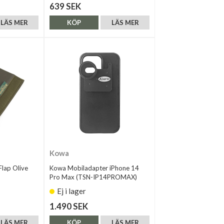
639 SEK
LÄS MER
KÖP
LÄS MER
Kowa
Flap Olive
Kowa Mobiladapter iPhone 14
Pro Max (TSN-IP14PROMAX)
Ej i lager
1.490 SEK
LÄS MER
KÖP
LÄS MER