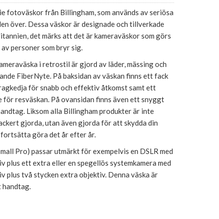
ie fotoväskor från Billingham, som används av seriösa
en över. Dessa väskor är designade och tillverkade
ritannien, det märks att det är kameraväskor som görs
av personer som bryr sig.
eraväska i retrostil är gjord av läder, mässing och
nde FiberNyte. På baksidan av väskan finns ett fack
ragkedja för snabb och effektiv åtkomst samt ett
 för resväskan. På ovansidan finns även ett snyggt
andtag. Liksom alla Billingham produkter är inte
ckert gjorda, utan även gjorda för att skydda din
fortsätta göra det år efter år.
Small Pro) passar utmärkt för exempelvis en DSLR med
v plus ett extra eller en spegellös systemkamera med
v plus två stycken extra objektiv. Denna väska är
t handtag.