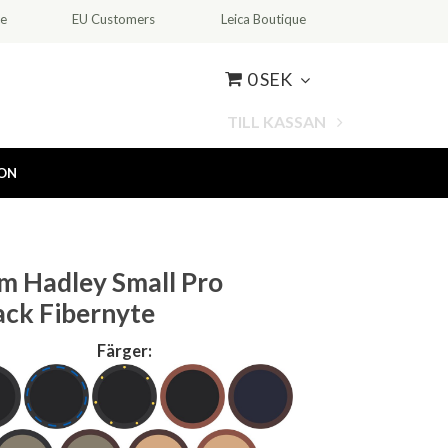
ce
EU Customers
Leica Boutique
0 SEK
TILL KASSAN
ION
am Hadley Small Pro
ack Fibernyte
Färger: