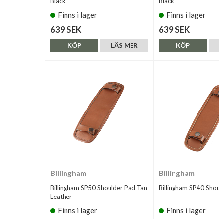
Black
Black
Finns i lager
Finns i lager
639 SEK
639 SEK
KÖP
LÄS MER
KÖP
Billingham
Billingham
Billingham SP50 Shoulder Pad Tan
Billingham SP40 Sho
Leather
Finns i lager
Finns i lager