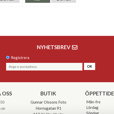
NYHETSBREV
Registrera
OK
 OSS
BUTIK
ÖPPETTID
Mån-fre
 50
Gunnar Olssons Foto
Lördag
.se
Hornsgatan 91
Söndag