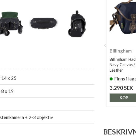
Billingham
Billingham Had
Navy Canvas /
Leather
 14 x 25
Finns i lag
3.290 SEK
 8 x 19
KÖP
stemkamera + 2-3 objektiv
BESKRIV