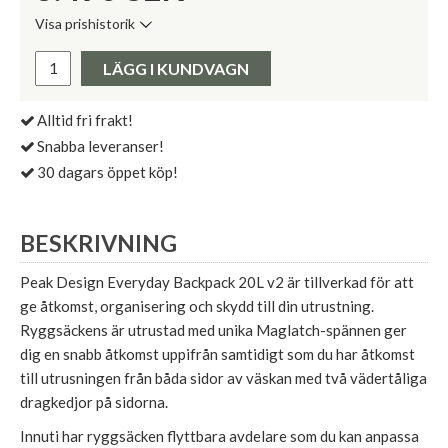
Visa prishistorik
Lägsta pris de senaste 30 dagarna:
Pris:
LÄGG I KUNDVAGN
Alltid fri frakt!
Snabba leveranser!
30 dagars öppet köp!
BESKRIVNING
Peak Design Everyday Backpack 20L v2 är tillverkad för att
ge åtkomst, organisering och skydd till din utrustning.
Ryggsäckens är utrustad med unika Maglatch-spännen ger
dig en snabb åtkomst uppifrån samtidigt som du har åtkomst
till utrusningen från båda sidor av väskan med två vädertåliga
dragkedjor på sidorna.
Innuti har ryggsäcken flyttbara avdelare som du kan anpassa