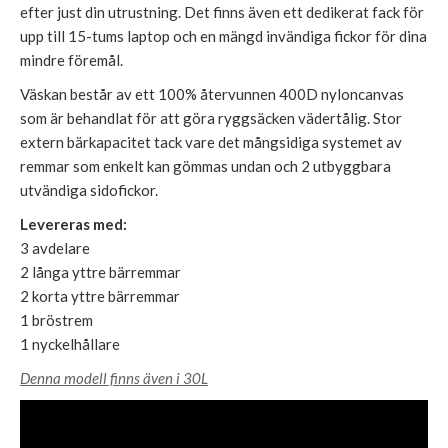
efter just din utrustning. Det finns även ett dedikerat fack för
upp till 15-tums laptop och en mängd invändiga fickor för dina
mindre föremål.
Väskan består av ett 100% återvunnen 400D nyloncanvas
som är behandlat för att göra ryggsäcken vädertålig. Stor
extern bärkapacitet tack vare det mångsidiga systemet av
remmar som enkelt kan gömmas undan och 2 utbyggbara
utvändiga sidofickor.
Levereras med:
3 avdelare
2 långa yttre bärremmar
2 korta yttre bärremmar
1 bröstrem
1 nyckelhållare
Denna modell finns även i 30L