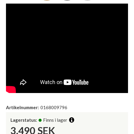
Artikelnummer:
0168009796
Lagerstatus:
Finns i lager
3.490
SEK