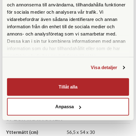
och annonserna till användarna, tillhandahålla funktioner
för sociala medier och analysera vår trafik. Vi
vidarebefordrar även sådana identifierare och annan
information från din enhet till de sociala medier och
Peak Design
Peak Design
annons- och analysföretag som vi samarbetar med.
Dessa kan i sin tur kombinera informationen med annan
Peak Design Everyday
Peak Design Everyday
Backpack 20L V2 Ocean
Backpack 20L V2 Kelp
information som du har tillhandahållit eller som de har
(BEDB-20-DS-3)
(BEDB-20-KP-3)
samlat in när du har använt deras tjänster.
Finns i lager
Finns i lager
Visa detaljer
3.490 SEK
3.490 SEK
KÖP
KÖP
LÄS MER
LÄS MER
Tillåt alla
Anpassa
SPECIFIKATIONER
Yttermått (cm)
56,5 x 54 x 30