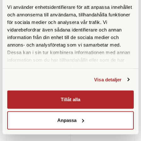
SPECIFIKATIONER
Vi använder enhetsidentifierare för att anpassa innehållet
och annonserna till användarna, tillhandahålla funktioner
Yttermått (cm)
21 x 13 x 21
för sociala medier och analysera vår trafik. Vi
Innermått (cm)
18 x 10 x 17
vidarebefordrar även sådana identifierare och annan
information från din enhet till de sociala medier och
Vikt (g)
470
annons- och analysföretag som vi samarbetar med.
Dessa kan i sin tur kombinera informationen med annan
Rymmer
1 systemkamera + 1-2
information som du har tillhandahållit eller som de har
objektiv
samlat in när du har använt deras tjänster.
Datorfack
Visa detaljer
Tillåt alla
ANDRA KÖPTE ÄVEN
Anpassa