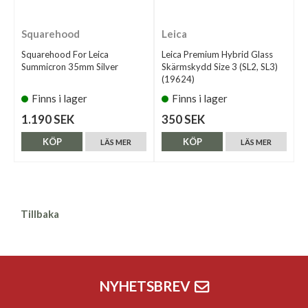
Squarehood
Leica
Squarehood For Leica
Leica Premium Hybrid Glass
Summicron 35mm Silver
Skärmskydd Size 3 (SL2, SL3)
(19624)
Finns i lager
Finns i lager
1.190 SEK
350 SEK
KÖP
KÖP
LÄS MER
LÄS MER
Tillbaka
NYHETSBREV