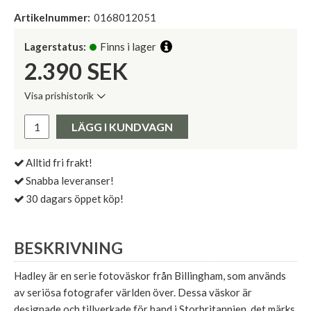
Artikelnummer:
0168012051
Lagerstatus:
Finns i lager
2.390
SEK
Visa prishistorik
Lägsta pris de senaste 30 dagarna:
Pris:
LÄGG I KUNDVAGN
Alltid fri frakt!
Snabba leveranser!
30 dagars öppet köp!
BESKRIVNING
Hadley är en serie fotoväskor från Billingham, som används
av seriösa fotografer världen över. Dessa väskor är
designade och tillverkade för hand i Storbritannien, det märks