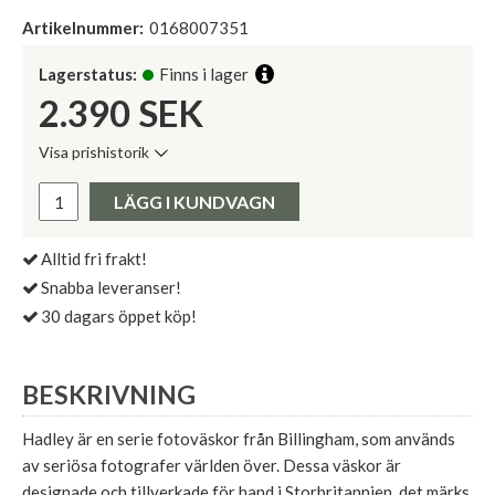
Artikelnummer:
0168007351
Lagerstatus:
Finns i lager
2.390
SEK
Visa prishistorik
Lägsta pris de senaste 30 dagarna:
Pris:
LÄGG I KUNDVAGN
Alltid fri frakt!
Snabba leveranser!
30 dagars öppet köp!
BESKRIVNING
Hadley är en serie fotoväskor från Billingham, som används
av seriösa fotografer världen över. Dessa väskor är
designade och tillverkade för hand i Storbritannien, det märks