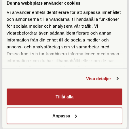
Denna webbplats använder cookies
Vi använder enhetsidentifierare för att anpassa innehållet
SPECIFIKATIONER
och annonserna till användarna, tillhandahålla funktioner
för sociala medier och analysera vår trafik. Vi
Yttermått (cm)
21 x 13 x 21
vidarebefordrar även sådana identifierare och annan
information från din enhet till de sociala medier och
Innermått (cm)
18 x 10 x 17
annons- och analysföretag som vi samarbetar med.
Dessa kan i sin tur kombinera informationen med annan
Vikt (g)
470
information som du har tillhandahållit eller som de har
samlat in när du har använt deras tjänster.
Rymmer
1 systemkamera + 1-2
objektiv
Visa detaljer
Datorfack
Tillåt alla
Anpassa
ANDRA KÖPTE ÄVEN