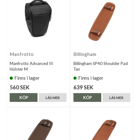
Manfrotto
Billingham
Manfrotto Advanced III
Billingham SP40 Shoulder Pad
Hölster M
Tan
Finns i lager
Finns i lager
560 SEK
639 SEK
KÖP
KÖP
LÄS MER
LÄS MER