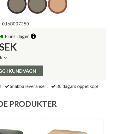
:
0168007350
Finns i lager
SEK
ik
de senaste 30 dagarna:
Pris:
GG I KUNDVAGN
!
Snabba leveranser!
30 dagars öppet köp!
DE PRODUKTER