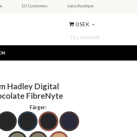
ce
EU Customers
Leica Boutique
0 SEK
TILL KASSAN
ION
am Hadley Digital
colate FibreNyte
Färger: