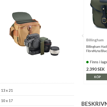
Billingham
Billingham Had
FibreNyte/Bla
Finns i lag
2.390 SEK
KÖP
 13 x 21
 10 x 17
BESKRIV