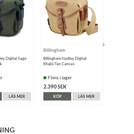
Billingham
Billingha
ley Digital Sage
Billingham Hadley Digital
Billingham H
ck
Khaki/Tan Canvas
Black/Black
er
Finns i lager
Finns i 
2.390 SEK
2.390 SE
LÄS MER
KÖP
LÄS MER
KÖP
NING