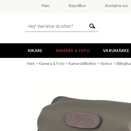
Hem
Köpvillkor
Kontakta oss
KIKARE
KAMERA & FOTO
VARUMÄRKE
Hem
>
Kamera & Foto
>
Kameratillbehör
>
Väskor
>
Billingh