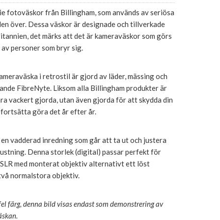
ie fotoväskor från Billingham, som används av seriösa
en över. Dessa väskor är designade och tillverkade
ritannien, det märks att det är kameraväskor som görs
av personer som bryr sig.
eraväska i retrostil är gjord av läder, mässing och
ande FibreNyte. Liksom alla Billingham produkter är
ra vackert gjorda, utan även gjorda för att skydda din
fortsätta göra det år efter år.
en vadderad inredning som går att ta ut och justera
rustning. Denna storlek (digital) passar perfekt för
SLR med monterat objektiv alternativt ett löst
vå normalstora objektiv.
 fel färg, denna bild visas endast som demonstrering av
äskan.