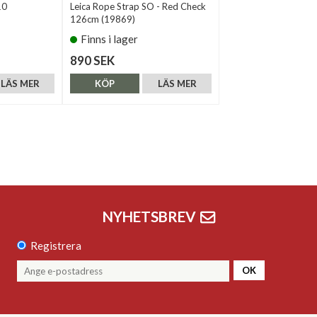
10
Leica Rope Strap SO - Red Check
126cm (19869)
Finns i lager
890 SEK
LÄS MER
KÖP
LÄS MER
NYHETSBREV
Registrera
OK