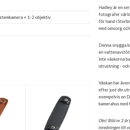
Hadley är en ser
fotografer värld
stemkamera + 1-2 objektiv
för hand i Storb
med omsorg och 
Denna snygga kam
en vattenavstöt
inte väskorna ba
utrustning - och 
Väskan har även 
efter just din ut
exempelvis en D
kamerahus med t
Obs! Bild nr 2 är
inredningen till v