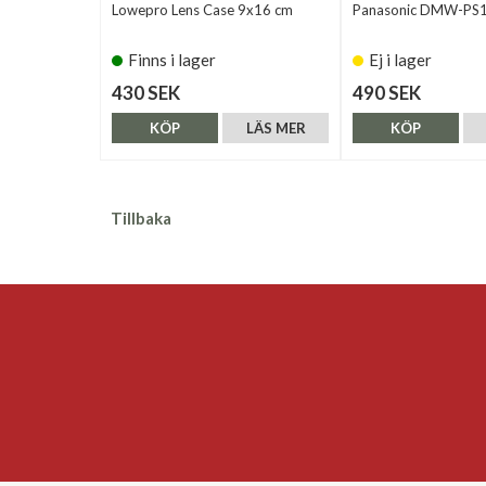
Lowepro Lens Case 9x16 cm
Panasonic DMW-PS
Finns i lager
Ej i lager
430 SEK
490 SEK
KÖP
LÄS MER
KÖP
Tillbaka