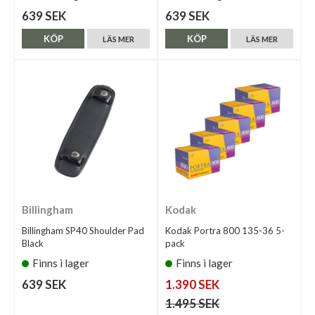
639 SEK
639 SEK
KÖP
KÖP
LÄS MER
LÄS MER
Billingham
Kodak
Billingham SP40 Shoulder Pad
Kodak Portra 800 135-36 5-
Black
pack
Finns i lager
Finns i lager
639 SEK
1.390 SEK
1.495 SEK