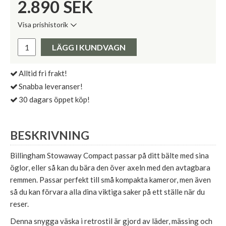
2.890
SEK
Visa prishistorik
Lägsta pris de senaste 30 dagarna:
Pris:
LÄGG I KUNDVAGN
Alltid fri frakt!
Snabba leveranser!
30 dagars öppet köp!
BESKRIVNING
Billingham Stowaway Compact passar på ditt bälte med sina
öglor, eller så kan du bära den över axeln med den avtagbara
remmen. Passar perfekt till små kompakta kameror, men även
så du kan förvara alla dina viktiga saker på ett ställe när du
reser.
Denna snygga väska i retrostil är gjord av läder, mässing och