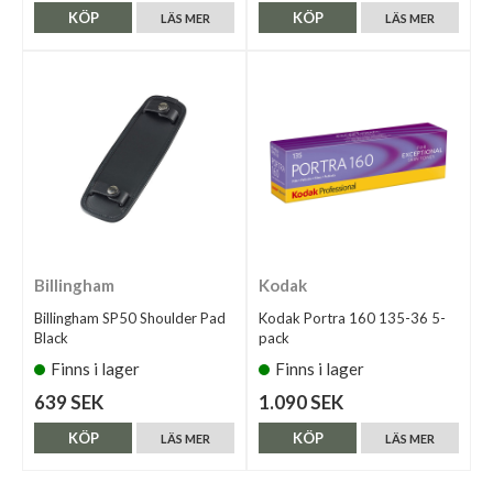
KÖP
KÖP
LÄS MER
LÄS MER
Billingham
Kodak
Billingham SP50 Shoulder Pad
Kodak Portra 160 135-36 5-
Black
pack
Finns i lager
Finns i lager
639 SEK
1.090 SEK
KÖP
KÖP
LÄS MER
LÄS MER