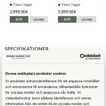
Finns i lager
Finns i lager
2.890 SEK
2.890 SEK
KÖP
KÖP
LÄS MER
LÄS MER
SPECIFIKATIONER
Yttermått (cm)
18,5 x 8 x 22
Innermått (cm)
14 x 6,5 x 21
Denna webbplats använder cookies
Vikt (g)
490
Vi använder enhetsidentifierare för att anpassa innehållet
och annonserna till användarna, tillhandahålla funktioner
Rymmer
för sociala medier och analysera vår trafik. Vi
vidarebefordrar även sådana identifierare och annan
Datorfack
information från din enhet till de sociala medier och