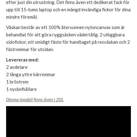
efter just din utrustning. Det finns även ett dedikerat fack för
upp till 15-tums laptop och en mängd invändiga fickor för dina
mindre föremål.
Väskan består av ett 100% återvunnen nyloncanvas som är
behandlat för att göra ryggsäcken vädertålig. 2 utbggbara
sidofickor, ett smidigt fäste för handtaget på resväskan och 2
fästremmar för utsidan.
Levereras med:
2 avdelare
2 långa yttre bärremmar
1 bröstrem
1 nyckelhållare
Denna modell finns även i 20L