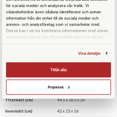
för sociala medier och analysera vår trafik. Vi
vidarebefordrar även sådana identifierare och annan
Peak Design
Peak Design
information från din enhet till de sociala medier och
Peak Design Everyday
Peak Design Everyday
annons- och analysföretag som vi samarbetar med.
Backpack 15L Zip Ash
Backpack 15L Zip Black
Dessa kan i sin tur kombinera informationen med annan
(BEDBZ-15-AS-2)
(BEDBZ-15-BK-2)
information som du har tillhandahållit eller som de har
Finns i lager
Finns i lager
samlat in när du har använt deras tjänster.
2.290 SEK
2.290 SEK
Visa detaljer
KÖP
KÖP
LÄS MER
LÄS MER
Tillåt alla
SPECIFIKATIONER
Anpassa
Yttermått (cm)
44,5 x 26,5 x 20
Innermått (cm)
42 x 23 x 16