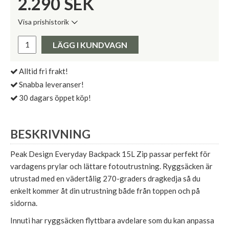
2.290
SEK
Visa prishistorik
Lägsta pris de senaste 30 dagarna:
Pris:
LÄGG I KUNDVAGN
Alltid fri frakt!
Snabba leveranser!
30 dagars öppet köp!
BESKRIVNING
Peak Design Everyday Backpack 15L Zip passar perfekt för
vardagens prylar och lättare fotoutrustning. Ryggsäcken är
utrustad med en vädertålig 270-graders dragkedja så du
enkelt kommer åt din utrustning både från toppen och på
sidorna.
Innuti har ryggsäcken flyttbara avdelare som du kan anpassa