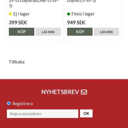
29-52 Eclipse (BEDHB-52-EP-
Eclipse (CP-EP-3)
3)
Ej i lager
Finns i lager
399 SEK
949 SEK
KÖP
KÖP
LÄS MER
LÄS MER
Tillbaka
NYHETSBREV
Registrera
OK