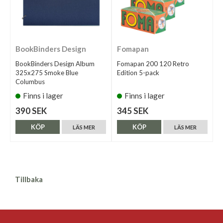
BookBinders Design
Fomapan
BookBinders Design Album
Fomapan 200 120 Retro
325x275 Smoke Blue
Edition 5-pack
Columbus
Finns i lager
Finns i lager
390 SEK
345 SEK
KÖP
KÖP
LÄS MER
LÄS MER
Tillbaka