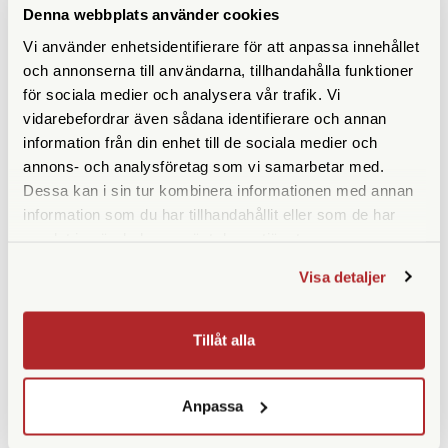
ANDRA KÖPTE ÄVEN
Denna webbplats använder cookies
Vi använder enhetsidentifierare för att anpassa innehållet
och annonserna till användarna, tillhandahålla funktioner
för sociala medier och analysera vår trafik. Vi
vidarebefordrar även sådana identifierare och annan
information från din enhet till de sociala medier och
annons- och analysföretag som vi samarbetar med.
Dessa kan i sin tur kombinera informationen med annan
information som du har tillhandahållit eller som de har
samlat in när du har använt deras tjänster.
Leica
Fujifilm
Visa detaljer
Leica FOTOS Kabel (24031)
Fujifilm Fjärrkontroll (RR-100)
Ej i lager
Finns i lager
390 SEK
349 SEK
Tillåt alla
KÖP
KÖP
LÄS MER
LÄS MER
Anpassa