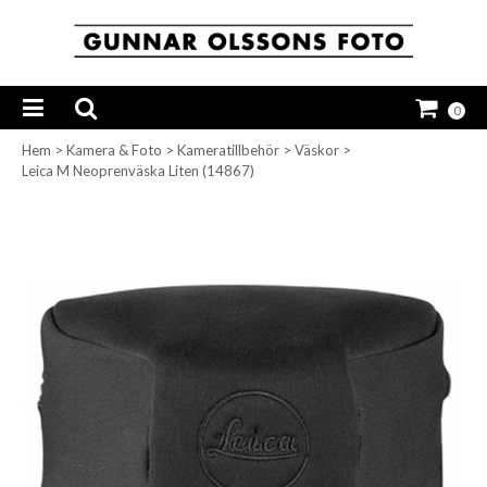
0
Hem
>
Kamera & Foto
>
Kameratillbehör
>
Väskor
>
Leica M Neoprenväska Liten (14867)