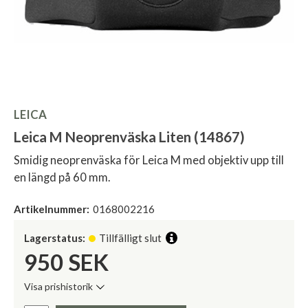
LEICA
Leica M Neoprenväska Liten (14867)
Smidig neoprenväska för Leica M med objektiv upp till
en längd på 60 mm.
Artikelnummer:
0168002216
Lagerstatus:
Tillfälligt slut
950
SEK
Visa prishistorik
Lägsta pris de senaste 30 dagarna:
Pris: