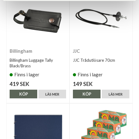
Billingham
JJC
Billingham Luggage Tally
JJC Trådutlösare 70cm
Black/Brass
Finns i lager
Finns i lager
419 SEK
149 SEK
KÖP
KÖP
LÄS MER
LÄS MER