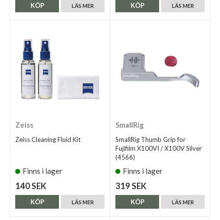
KÖP
KÖP
LÄS MER
LÄS MER
Zeiss
SmallRig
Zeiss Cleaning Fluid Kit
SmallRig Thumb Grip for
Fujifilm X100VI / X100V Silver
(4566)
Finns i lager
Finns i lager
140 SEK
319 SEK
KÖP
KÖP
LÄS MER
LÄS MER