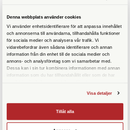
KÖP
KÖP
LÄS MER
LÄS MER
Denna webbplats använder cookies
Vi använder enhetsidentifierare för att anpassa innehållet
och annonserna till användarna, tillhandahålla funktioner
SPECIFIKATIONER
för sociala medier och analysera vår trafik. Vi
vidarebefordrar även sådana identifierare och annan
information från din enhet till de sociala medier och
Yttermått (cm)
26 x 16 x 5,5
annons- och analysföretag som vi samarbetar med.
Innermått (cm)
23 x 5 x 15
Dessa kan i sin tur kombinera informationen med annan
information som du har tillhandahållit eller som de har
Vikt (g)
170
samlat in när du har använt deras tjänster.
Rymmer
1 kompaktkamera + diverse
Visa detaljer
tillbehör
Datorfack
Tillåt alla