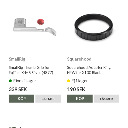
SmallRig
Squarehood
SmallRig Thumb Grip for
Squarehood Adapter Ring
Fujifilm X-M5 Silver (4877)
NEW for X100 Black
Finns i lager
Ej i lager
339 SEK
190 SEK
KÖP
KÖP
LÄS MER
LÄS MER