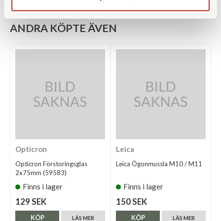
ANDRA KÖPTE ÄVEN
Opticron
Leica
Opticron Förstoringsglas
Leica Ögonmussla M10 / M11
2x75mm (59583)
Finns i lager
Finns i lager
129 SEK
150 SEK
KÖP
KÖP
LÄS MER
LÄS MER