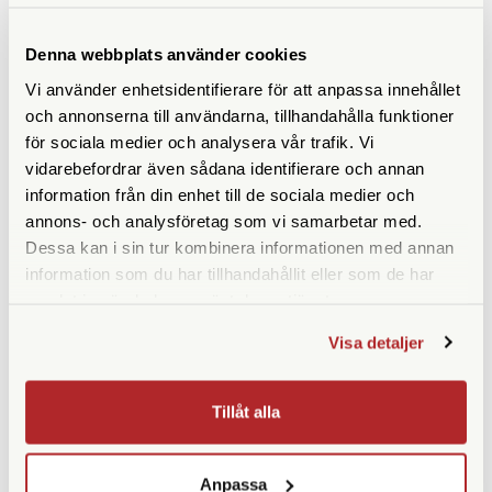
Denna webbplats använder cookies
Vi använder enhetsidentifierare för att anpassa innehållet
och annonserna till användarna, tillhandahålla funktioner
SPECIFIKATIONER
för sociala medier och analysera vår trafik. Vi
vidarebefordrar även sådana identifierare och annan
Yttermått (cm)
26 x 16 x 5,5
information från din enhet till de sociala medier och
annons- och analysföretag som vi samarbetar med.
Innermått (cm)
23 x 5 x 15
Dessa kan i sin tur kombinera informationen med annan
information som du har tillhandahållit eller som de har
Vikt (g)
170
samlat in när du har använt deras tjänster.
Rymmer
1 kompaktkamera + diverse
Visa detaljer
tillbehör
Datorfack
Tillåt alla
Anpassa