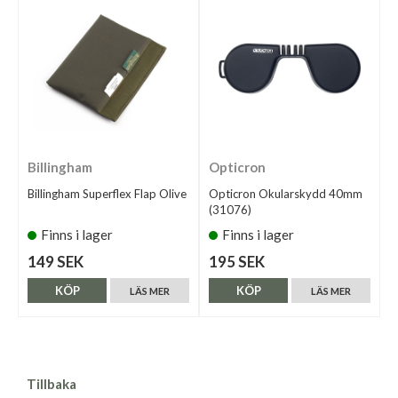
Billingham
Opticron
Billingham Superflex Flap Olive
Opticron Okularskydd 40mm
(31076)
Finns i lager
Finns i lager
149 SEK
195 SEK
KÖP
KÖP
LÄS MER
LÄS MER
Tillbaka