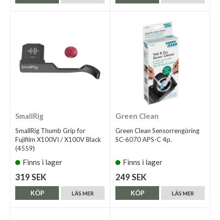
SmallRig
Green Clean
SmallRig Thumb Grip for
Green Clean Sensorrengöring
Fujifilm X100VI / X100V Black
SC-6070 APS-C 4p.
(4559)
Finns i lager
Finns i lager
319 SEK
249 SEK
KÖP
KÖP
LÄS MER
LÄS MER