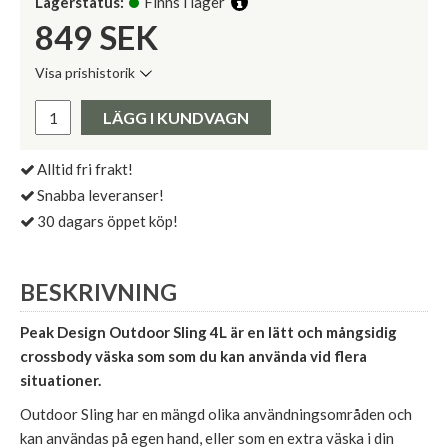
Lagerstatus:
Finns i lager
849
SEK
Visa prishistorik
Lägsta pris de senaste 30 dagarna:
Pris:
LÄGG I KUNDVAGN
Alltid fri frakt!
Snabba leveranser!
30 dagars öppet köp!
BESKRIVNING
Peak Design Outdoor Sling 4L är en lätt och mångsidig
crossbody väska som som du kan använda vid flera
situationer.
Outdoor Sling har en mängd olika användningsområden och
kan användas på egen hand, eller som en extra väska i din