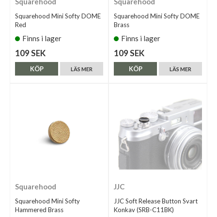
Squarehood
Squarehood
Squarehood Mini Softy DOME
Squarehood Mini Softy DOME
Red
Brass
Finns i lager
Finns i lager
109 SEK
109 SEK
KÖP
KÖP
LÄS MER
LÄS MER
Squarehood
JJC
Squarehood Mini Softy
JJC Soft Release Button Svart
Hammered Brass
Konkav (SRB-C11BK)