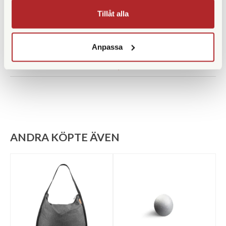
Innermått (cm)
305 x 170 x 45
Tillåt alla
Vikt (g)
185
Rymmer
4L
Anpassa
Datorfack
ANDRA KÖPTE ÄVEN