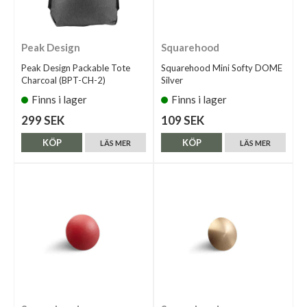
Peak Design
Squarehood
Peak Design Packable Tote
Squarehood Mini Softy DOME
Charcoal (BPT-CH-2)
Silver
Finns i lager
Finns i lager
299 SEK
109 SEK
KÖP
KÖP
LÄS MER
LÄS MER