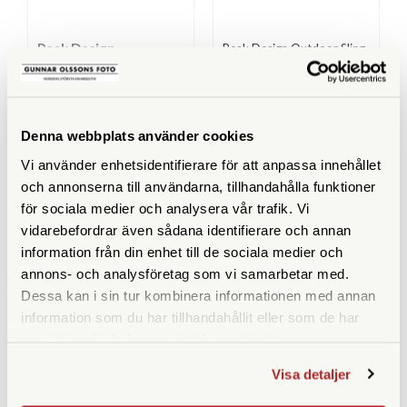
Peak Design
Peak Design Outdoor Sling
4L Kelp (BAS-4-KP-1)
Peak Design Outdoor Sling
4L Black (BAS-4-BK-1)
Finns i lager
Finns i lager
Denna webbplats använder cookies
849 SEK
849 SEK
Vi använder enhetsidentifierare för att anpassa innehållet
och annonserna till användarna, tillhandahålla funktioner
för sociala medier och analysera vår trafik. Vi
KÖP
KÖP
LÄS MER
LÄS MER
vidarebefordrar även sådana identifierare och annan
information från din enhet till de sociala medier och
annons- och analysföretag som vi samarbetar med.
Dessa kan i sin tur kombinera informationen med annan
information som du har tillhandahållit eller som de har
SPECIFIKATIONER
samlat in när du har använt deras tjänster.
Yttermått (cm)
310 x 175 x 50
Visa detaljer