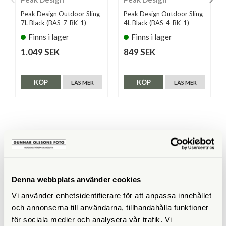
Peak Design Outdoor Sling
Peak Design Outdoor Sling
7L Black (BAS-7-BK-1)
4L Black (BAS-4-BK-1)
Finns i lager
Finns i lager
1.049 SEK
849 SEK
KÖP
KÖP
LÄS MER
LÄS MER
SPECIFIKATIONER
Yttermått (cm)
14 x 9 x 18,5
Denna webbplats använder cookies
Innermått (cm)
6,5 x 7 x 15
Vi använder enhetsidentifierare för att anpassa innehållet
och annonserna till användarna, tillhandahålla funktioner
Vikt (g)
330
för sociala medier och analysera vår trafik. Vi