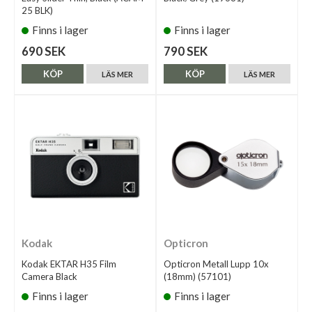
25 BLK)
Finns i lager
Finns i lager
690 SEK
790 SEK
KÖP
KÖP
LÄS MER
LÄS MER
Kodak
Opticron
Kodak EKTAR H35 Film
Opticron Metall Lupp 10x
Camera Black
(18mm) (57101)
Finns i lager
Finns i lager