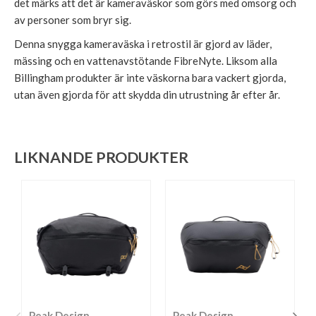
det märks att det är kameraväskor som görs med omsorg och
av personer som bryr sig.
Denna snygga kameraväska i retrostil är gjord av läder,
mässing och en vattenavstötande FibreNyte. Liksom alla
Billingham produkter är inte väskorna bara vackert gjorda,
utan även gjorda för att skydda din utrustning år efter år.
LIKNANDE PRODUKTER
Peak Design
Peak Design