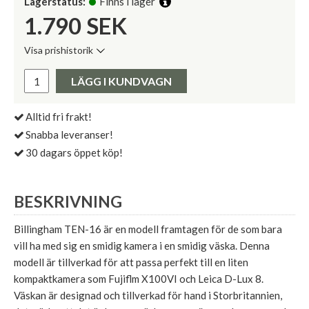
Lagerstatus:
Finns i lager
1.790
SEK
Visa prishistorik
Lägsta pris de senaste 30 dagarna:
Pris:
LÄGG I KUNDVAGN
Alltid fri frakt!
Snabba leveranser!
30 dagars öppet köp!
BESKRIVNING
Billingham TEN-16 är en modell framtagen för de som bara
vill ha med sig en smidig kamera i en smidig väska. Denna
modell är tillverkad för att passa perfekt till en liten
kompaktkamera som Fujiflm X100VI och Leica D-Lux 8.
Väskan är designad och tillverkad för hand i Storbritannien,