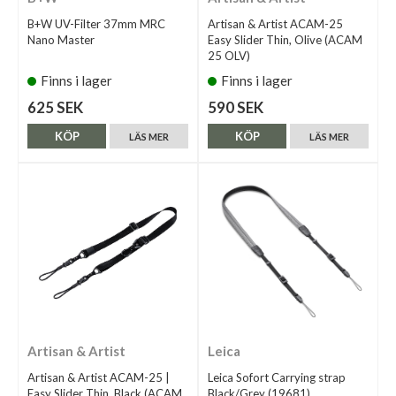
B+W UV-Filter 37mm MRC
Artisan & Artist ACAM-25
Nano Master
Easy Slider Thin, Olive (ACAM
25 OLV)
Finns i lager
Finns i lager
625 SEK
590 SEK
KÖP
KÖP
LÄS MER
LÄS MER
Artisan & Artist
Leica
Artisan & Artist ACAM-25 |
Leica Sofort Carrying strap
Easy Slider Thin, Black (ACAM
Black/Grey (19681)