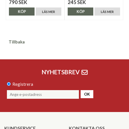
790 SEK
245 SEK
KÖP
KÖP
LÄS MER
LÄS MER
Tillbaka
NYHETSBREV
Registrera
OK
KUNDSERVICE
KONTAKTA OSS