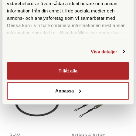
vidarebefordrar även sådana identifierare och annan
Rymmer
information från din enhet till de sociala medier och
Datorfack
annons- och analysföretag som vi samarbetar med.
Dessa kan i sin tur kombinera informationen med annan
information som du har tillhandahållit eller som de har
samlat in när du har använt deras tjänster.
Visa detaljer
ANDRA KÖPTE ÄVEN
Tillåt alla
Anpassa
B+W
Artisan & Artist