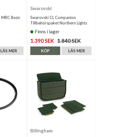
Swarovski
 MRC Basic
Swarovski CL Companion
Tillbehörspaket Northern Lights
Finns i lager
1.390 SEK
1.840 SEK
LÄS MER
KÖP
LÄS MER
Billingham