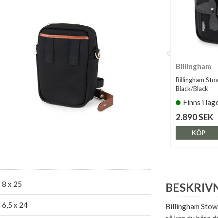
Billingham
Billingham Sto
Black/Black
Finns i lag
2.890 SEK
KÖP
 8 x 25
BESKRIV
 6,5 x 24
Billingham Stowa