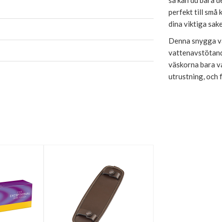
så kan du bära 
perfekt till små
dina viktiga sake
Denna snygga väs
vattenavstötand
väskorna bara va
utrustning, och f