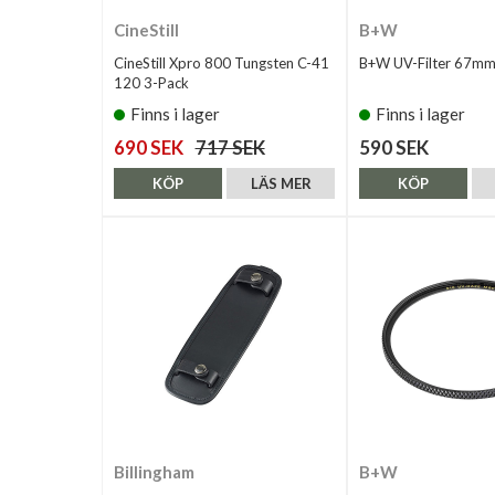
CineStill
B+W
CineStill Xpro 800 Tungsten C-41
B+W UV-Filter 67mm
120 3-Pack
Finns i lager
Finns i lager
690 SEK
717 SEK
590 SEK
KÖP
LÄS MER
KÖP
Billingham
B+W