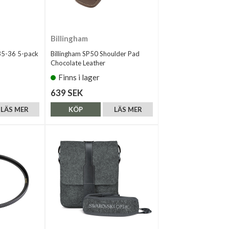
Billingham
35-36 5-pack
Billingham SP50 Shoulder Pad
Chocolate Leather
Finns i lager
639 SEK
LÄS MER
KÖP
LÄS MER