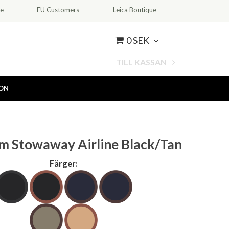
ce
EU Customers
Leica Boutique
0 SEK
TILL KASSAN
ION
am Stowaway Airline Black/Tan
Färger: