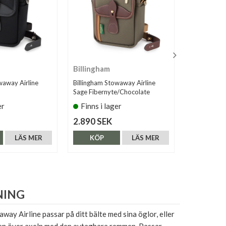
Billingham
Billingha
waway Airline
Billingham Stowaway Airline
Billingham 
Sage Fibernyte/Chocolate
Navy/Choco
er
Finns i lager
Finns i 
2.890 SEK
2.890 SE
LÄS MER
KÖP
LÄS MER
KÖP
NING
way Airline passar på ditt bälte med sina öglor, eller