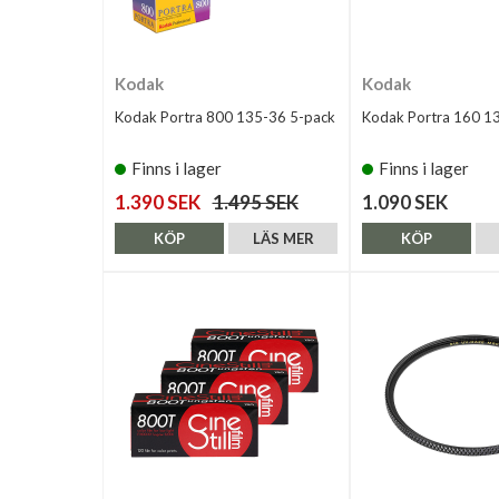
Kodak
Kodak
Kodak Portra 800 135-36 5-pack
Kodak Portra 160 1
Finns i lager
Finns i lager
1.390 SEK
1.495 SEK
1.090 SEK
KÖP
LÄS MER
KÖP