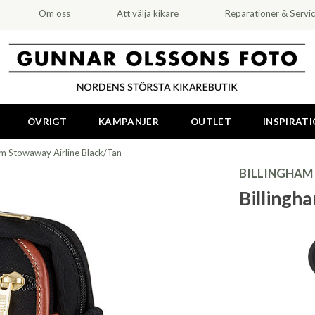
Om oss
Att välja kikare
Reparationer & Servi
ÖVRIGT
KAMPANJER
OUTLET
INSPIRAT
am Stowaway Airline Black/Tan
BILLINGHAM
Billingh