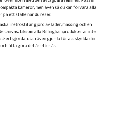
den över axeln med den avtagbara remmen. Passar
 kompakta kameror, men även så du kan förvara alla
r på ett ställe när du reser.
ka i retrostil är gjord av läder, mässing och en
e canvas. Liksom alla Billinghamprodukter är inte
ckert gjorda, utan även gjorda för att skydda din
ortsätta göra det år efter år.