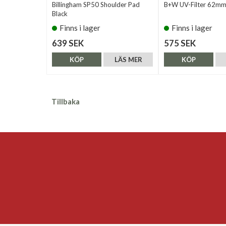
Billingham SP50 Shoulder Pad
B+W UV-Filter 62mm
Black
Finns i lager
Finns i lager
639 SEK
575 SEK
KÖP
LÄS MER
KÖP
Tillbaka