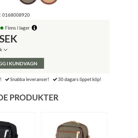
:
0168008920
Finns i lager
SEK
ik
de senaste 30 dagarna:
Pris:
GG I KUNDVAGN
!
Snabba leveranser!
30 dagars öppet köp!
DE PRODUKTER