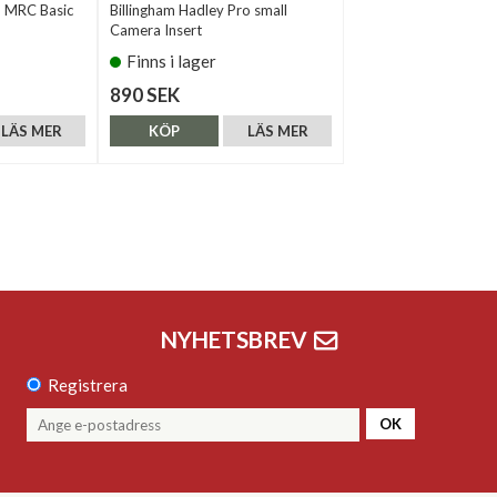
 MRC Basic
Billingham Hadley Pro small
Camera Insert
Finns i lager
890 SEK
LÄS MER
KÖP
LÄS MER
NYHETSBREV
Registrera
OK