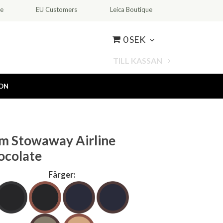
ce
EU Customers
Leica Boutique
0 SEK
TILL KASSAN
ION
am Stowaway Airline
ocolate
Färger: