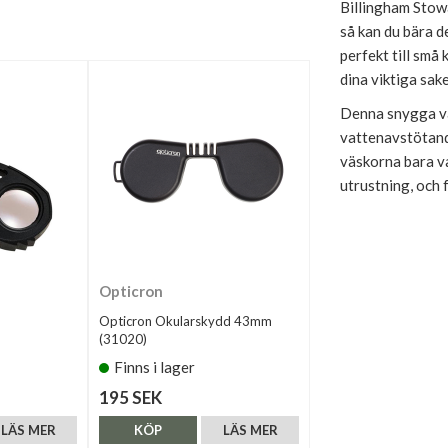
Billingham Stowa
så kan du bära 
perfekt till små
dina viktiga sake
Denna snygga väs
vattenavstötand
väskorna bara va
utrustning, och f
Opticron
Opticron Okularskydd 43mm
(31020)
Finns i lager
195 SEK
LÄS MER
KÖP
LÄS MER