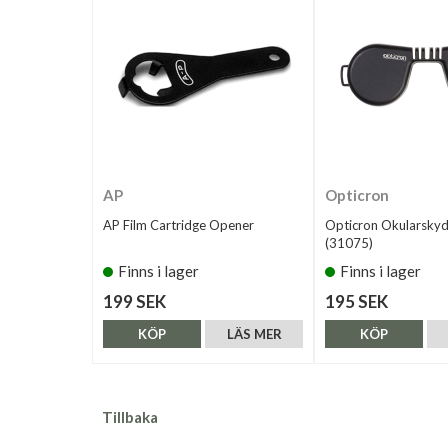
AP
Opticron
AP Film Cartridge Opener
Opticron Okularsk
(31075)
Finns i lager
Finns i lager
199 SEK
195 SEK
KÖP
LÄS MER
KÖP
Tillbaka