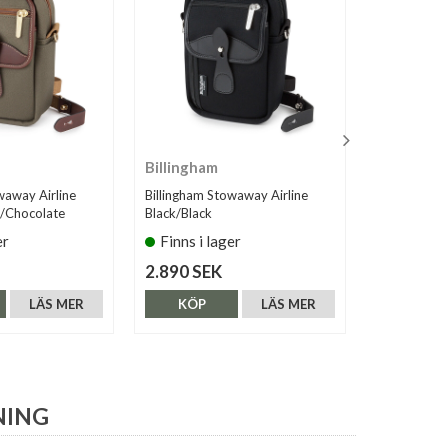
Billingham
Billingha
waway Airline
Billingham Stowaway Airline
Billingham 
e/Chocolate
Black/Black
Black/Tan
er
Finns i lager
Finns i 
2.890 SEK
2.890 SE
LÄS MER
KÖP
LÄS MER
KÖP
NING