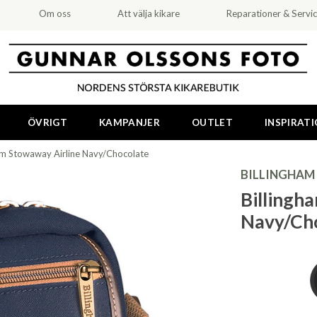
Om oss
Att välja kikare
Reparationer & Servi
ÖVRIGT
KAMPANJER
OUTLET
INSPIRAT
am Stowaway Airline Navy/Chocolate
BILLINGHAM
Billingh
Navy/Ch