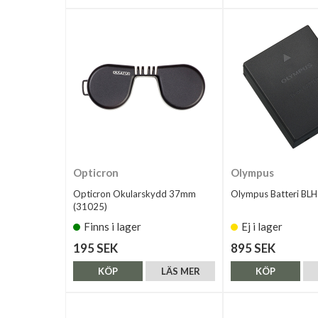
Opticron
Olympus
Opticron Okularskydd 37mm
Olympus Batteri BLH
(31025)
Finns i lager
Ej i lager
195 SEK
895 SEK
KÖP
LÄS MER
KÖP