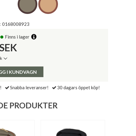
:
0168008923
Finns i lager
SEK
ik
de senaste 30 dagarna:
Pris:
GG I KUNDVAGN
!
Snabba leveranser!
30 dagars öppet köp!
DE PRODUKTER