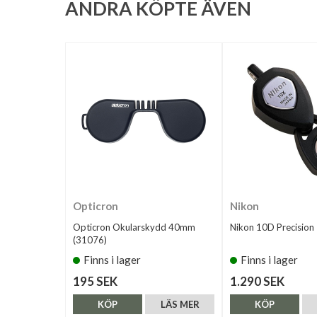
ANDRA KÖPTE ÄVEN
Opticron
Nikon
Opticron Okularskydd 40mm
Nikon 10D Precision
(31076)
Finns i lager
Finns i lager
195 SEK
1.290 SEK
KÖP
LÄS MER
KÖP