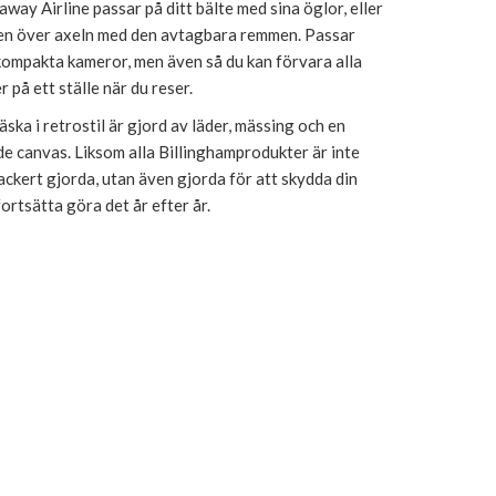
way Airline passar på ditt bälte med sina öglor, eller
den över axeln med den avtagbara remmen. Passar
 kompakta kameror, men även så du kan förvara alla
r på ett ställe när du reser.
ka i retrostil är gjord av läder, mässing och en
e canvas. Liksom alla Billinghamprodukter är inte
ckert gjorda, utan även gjorda för att skydda din
ortsätta göra det år efter år.