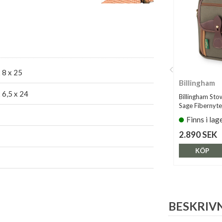
 8 x 25
Billingham
 6,5 x 24
Billingham Sto
Sage Fibernyt
Finns i lag
2.890 SEK
KÖP
BESKRIV