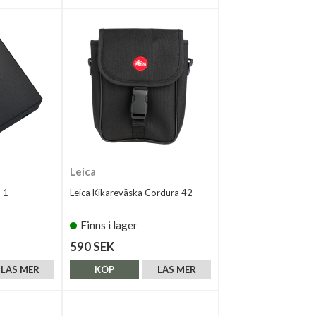
Leica
-1
Leica Kikareväska Cordura 42
Finns i lager
590 SEK
LÄS MER
KÖP
LÄS MER