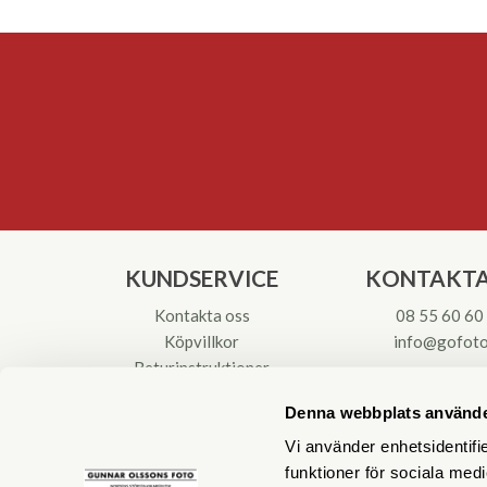
KUNDSERVICE
KONTAKTA
Kontakta oss
08 55 60 60
Köpvillkor
info@gofoto
Returinstruktioner
Att välja kikare
Org.nr: 55621
Denna webbplats använde
Reparationer & Service
Vi använder enhetsidentifie
funktioner för sociala medi