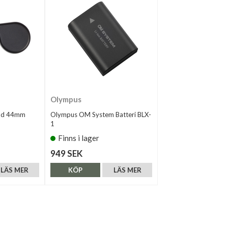
Olympus
ydd 44mm
Olympus OM System Batteri BLX-
1
Finns i lager
949 SEK
LÄS MER
KÖP
LÄS MER