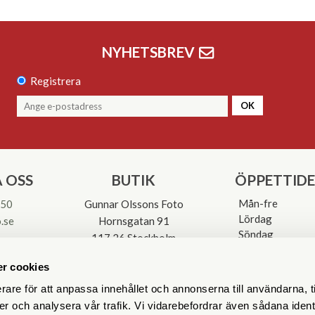
NYHETSBREV
Registrera
OK
 OSS
BUTIK
ÖPPETTID
Mån-fre
 50
Gunnar Olssons Foto
Lördag
.se
Hornsgatan 91
Söndag
117 26 Stockholm
Avvikande öpp
3-0137
r cookies
rare för att anpassa innehållet och annonserna till användarna, t
er och analysera vår trafik. Vi vidarebefordrar även sådana ident