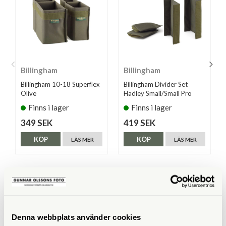
Billingham
Billingham
Billingham 10-18 Superflex
Billingham Divider Set
Olive
Hadley Small/Small Pro
Finns i lager
Finns i lager
349 SEK
419 SEK
KÖP
KÖP
LÄS MER
LÄS MER
ANDRA KÖPTE ÄVEN
Denna webbplats använder cookies