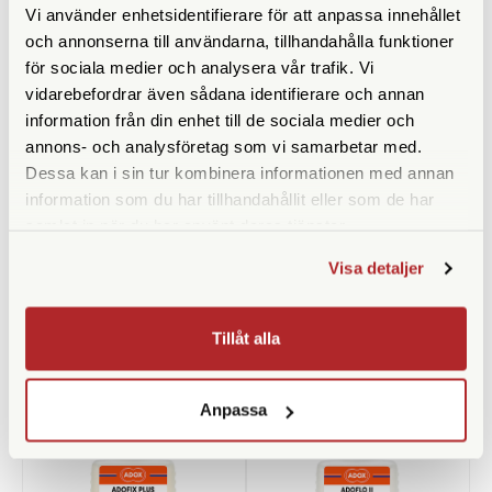
Vi använder enhetsidentifierare för att anpassa innehållet
och annonserna till användarna, tillhandahålla funktioner
för sociala medier och analysera vår trafik. Vi
vidarebefordrar även sådana identifierare och annan
information från din enhet till de sociala medier och
annons- och analysföretag som vi samarbetar med.
Dessa kan i sin tur kombinera informationen med annan
information som du har tillhandahållit eller som de har
samlat in när du har använt deras tjänster.
Kemiförvaring 1000ml
Small B/W Thermometer
Without Mercury
Visa detaljer
Finns i lager
Finns i lager
49 SEK
69 SEK
Tillåt alla
KÖP
KÖP
LÄS MER
LÄS MER
Anpassa