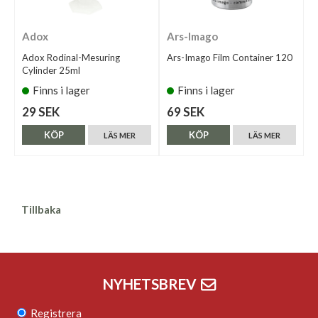
Adox
Ars-Imago
Adox Rodinal-Mesuring
Ars-Imago Film Container 120
Cylinder 25ml
Finns i lager
Finns i lager
29 SEK
69 SEK
KÖP
KÖP
LÄS MER
LÄS MER
Tillbaka
NYHETSBREV
Registrera