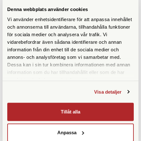
ANDRA KÖPTE ÄVEN
Denna webbplats använder cookies
Vi använder enhetsidentifierare för att anpassa innehållet
och annonserna till användarna, tillhandahålla funktioner
för sociala medier och analysera vår trafik. Vi
vidarebefordrar även sådana identifierare och annan
information från din enhet till de sociala medier och
annons- och analysföretag som vi samarbetar med.
Dessa kan i sin tur kombinera informationen med annan
information som du har tillhandahållit eller som de har
samlat in när du har använt deras tjänster.
Weincell
Kemiförvaring 1000ml
Weincell PX 625 1,35v
Visa detaljer
Finns i lager
Finns i lager
159 SEK
49 SEK
Tillåt alla
KÖP
KÖP
LÄS MER
LÄS MER
Anpassa