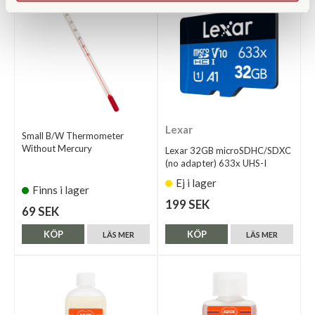
Lexar
Small B/W Thermometer
Without Mercury
Lexar 32GB microSDHC/SDXC
(no adapter) 633x UHS-I
Ej i lager
Finns i lager
199 SEK
69 SEK
KÖP
KÖP
LÄS MER
LÄS MER