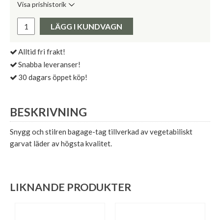
Visa prishistorik
Lägsta pris de senaste 30 dagarna:
Pris:
LÄGG I KUNDVAGN
Alltid fri frakt!
Snabba leveranser!
30 dagars öppet köp!
BESKRIVNING
Snygg och stilren bagage-tag tillverkad av vegetabiliskt
garvat läder av högsta kvalitet.
LIKNANDE PRODUKTER