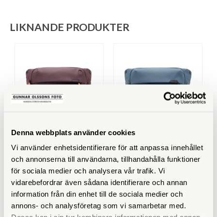
LIKNANDE PRODUKTER
Denna webbplats använder cookies
Peak Design
Peak Design
Vi använder enhetsidentifierare för att anpassa innehållet
Peak Design Everyday Sling
Peak Design Everyday Sling
10L V2 Eclipse (BEDS-10-
10L V2 Ocean (BEDS-10-
och annonserna till användarna, tillhandahålla funktioner
EP-3)
DS-3)
för sociala medier och analysera vår trafik. Vi
Finns i lager
Finns i lager
vidarebefordrar även sådana identifierare och annan
information från din enhet till de sociala medier och
1.990 SEK
1.990 SEK
annons- och analysföretag som vi samarbetar med.