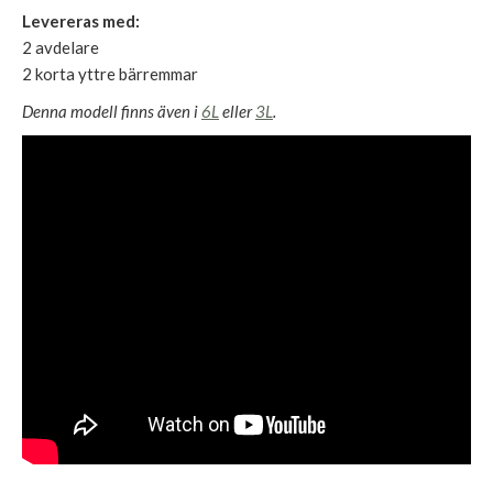
Levereras med:
2 avdelare
2 korta yttre bärremmar
Denna modell finns även i
6L
eller
3L
.