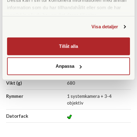
Dessa kan i sin tur kombinera informationen med annan
KÖP
KÖP
LÄS MER
LÄS MER
information som du har tillhandahållit eller som de har
samlat in när du har använt deras tjänster.
Visa detaljer
SPECIFIKATIONER
Tillåt alla
Yttermått (cm)
42 x 25 x 14
Anpassa
Innermått (cm)
31,5 x 25,5 x 10,2
Vikt (g)
680
Rymmer
1 systemkamera + 3-4
objektiv
Datorfack