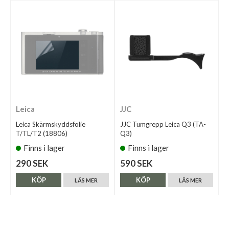
Leica
JJC
Leica Skärmskyddsfolie
JJC Tumgrepp Leica Q3 (TA-
T/TL/T2 (18806)
Q3)
Finns i lager
Finns i lager
290 SEK
590 SEK
KÖP
KÖP
LÄS MER
LÄS MER