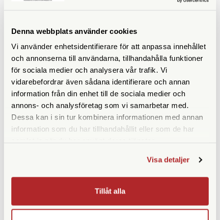
ANDRA KÖPTE ÄVEN
Denna webbplats använder cookies
Vi använder enhetsidentifierare för att anpassa innehållet
och annonserna till användarna, tillhandahålla funktioner
för sociala medier och analysera vår trafik. Vi
vidarebefordrar även sådana identifierare och annan
information från din enhet till de sociala medier och
annons- och analysföretag som vi samarbetar med.
Dessa kan i sin tur kombinera informationen med annan
information som du har tillhandahållit eller som de har
samlat in när du har använt deras tjänster.
Leica
Leica
Leica Premium Hybrid Glass
Leica Premium Hybrid Glass
Visa detaljer
Skärmskydd Size 3 (SL2, SL3)
Skärmskydd Size 1 (CL, C-Lux,
(19624)
D-Lux 7, D-Lux 8, V-Lux 5)
(19622)
Tillåt alla
Finns i lager
Finns i lager
350 SEK
350 SEK