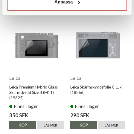
Anpassa
KÖP
KÖP
LÄS MER
LÄS MER
Leica
Leica
Leica Premium Hybrid Glass
Leica Skärmskyddsfolie C-Lux
Skärmskydd Size 4 (M11)
(18866)
(19625)
Finns i lager
Finns i lager
350 SEK
290 SEK
KÖP
KÖP
LÄS MER
LÄS MER