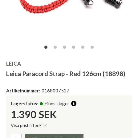
LEICA
Leica Paracord Strap - Red 126cm (18898)
Artikelnummer:
0168007527
Lagerstatus:
Finns i lager
1.390
SEK
Visa prishistorik
Lägsta pris de senaste 30 dagarna:
Pris: