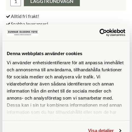
LÄGG I KUNDVAGN
Alltid fri frakt!
Snabba leveranser!
30 dagars öppet köp!
BESKRIVNING
Denna webbplats använder cookies
Vi använder enhetsidentifierare för att anpassa innehållet
Leica Paracord Strap är en robust rem av återanvänt
och annonserna till användarna, tillhandahålla funktioner
Paracord rep och är framtagen av Leica i sammarbete med
för sociala medier och analysera vår trafik. Vi
COOPH, med detaljer i tyskt läder.
vidarebefordrar även sådana identifierare och annan
Alla Paracord Strap-remmar finns i två olika längder, 100cm
information från din enhet till de sociala medier och
och 126cm. Här ser du de varianter vi säljer:
annons- och analysföretag som vi samarbetar med.
Dessa kan i sin tur kombinera informationen med annan
information som du har tillhandahållit eller som de har
samlat in när du har använt deras tjänster.
Visa detaljer