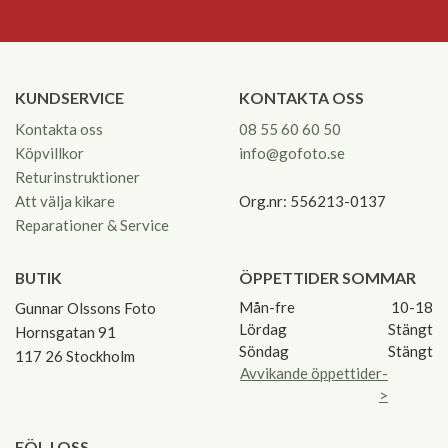
KUNDSERVICE
KONTAKTA OSS
Kontakta oss
08 55 60 60 50
Köpvillkor
info@gofoto.se
Returinstruktioner
Att välja kikare
Org.nr: 556213-0137
Reparationer & Service
BUTIK
ÖPPETTIDER SOMMAR
Mån-fre
10-18
Gunnar Olssons Foto
Lördag
Stängt
Hornsgatan 91
Söndag
Stängt
117 26 Stockholm
Avvikande öppettider-
>
FÖLJ OSS