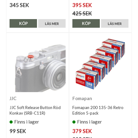
345 SEK
395 SEK
425 SEK
KÖP
KÖP
LÄS MER
LÄS MER
JJC
Fomapan
JJC Soft Release Button Röd
Fomapan 200 135-36 Retro
Konkav (SRB-C11R)
Edition 5-pack
Finns i lager
Finns i lager
99 SEK
379 SEK