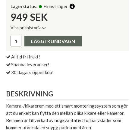
Lagerstatus:
Finns i lager
949
SEK
Visa prishistorik
Lägsta pris de senaste 30 dagarna:
Pris:
LÄGG I KUNDVAGN
Alltid fri frakt!
Snabba leveranser!
30 dagars öppet köp!
BESKRIVNING
Kamera-/kikarerem med ett smart monteringssystem som gör
att du enkelt kan flytta den mellan olika kikare eller kameror.
Remmen är tillverkad av högkvalitativt fullnarvsläder som
kommer utveckla en snygg patina med åren.