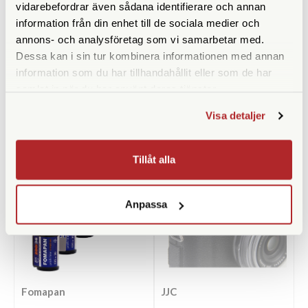
vidarebefordrar även sådana identifierare och annan
1.790 SEK
949 SEK
information från din enhet till de sociala medier och
KÖP
KÖP
LÄS MER
LÄS MER
annons- och analysföretag som vi samarbetar med.
Dessa kan i sin tur kombinera informationen med annan
information som du har tillhandahållit eller som de har
samlat in när du har använt deras tjänster.
Visa detaljer
ANDRA KÖPTE ÄVEN
Tillåt alla
Anpassa
Fomapan
JJC