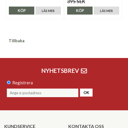
395 SEK
KÖP
KÖP
LÄS MER
LÄS MER
Tillbaka
NYHETSBREV
Registrera
OK
KUNDSERVICE
KONTAKTA OSS