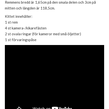
Remmens bredd är 1,65cm på den smala delen och 3cm på
mitten och längden är 118,5cm.
Kittet innehåller:
1 st rem
4 st kamera-/kikarefästen
2 st ovala ringar (för kameror med små öljetter)
1 st förvaringspåse