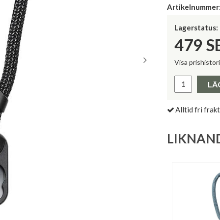
Artikelnummer
Lagerstatus:
479
S
Visa prishistor
Lägsta pris 
LÄ
Alltid fri frakt
LIKNAN