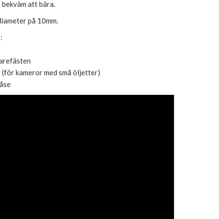
bekväm att bära.
diameter på 10mm.
:
karefästen
r (för kameror med små öljetter)
påse