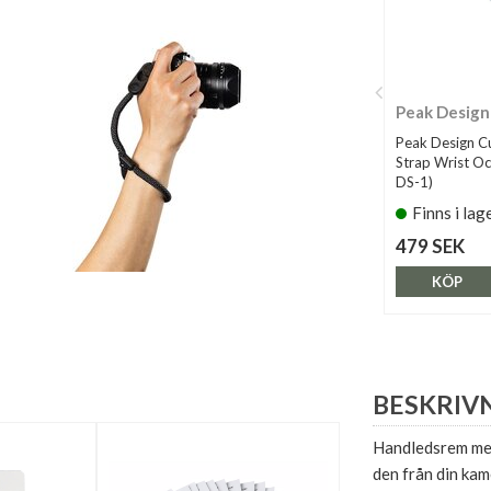
Peak Design
Peak Design C
Strap Wrist O
DS-1)
Finns i lag
479 SEK
KÖP
BESKRIV
Handledsrem med 
den från din kam