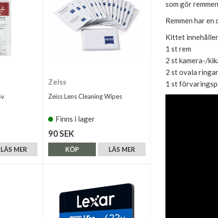
som gör remmen 
Remmen har en 
Kittet innehåller
1 st rem
2 st kamera-/ki
2 st ovala ringa
Zeiss
1 st förvarings
5v
Zeiss Lens Cleaning Wipes
Finns i lager
90 SEK
LÄS MER
KÖP
LÄS MER