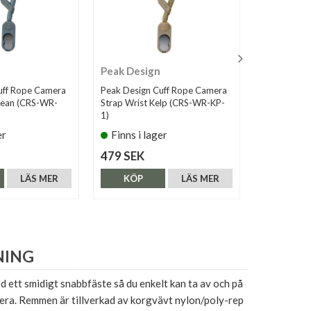
Peak Design
Peak Desi
uff Rope Camera
Peak Design Cuff Rope Camera
Peak Desig
cean (CRS-WR-
Strap Wrist Kelp (CRS-WR-KP-
Strap Stand
1)
DS-1)
er
Finns i lager
Finns i 
479 SEK
599 SEK
LÄS MER
KÖP
LÄS MER
KÖP
NING
ett smidigt snabbfäste så du enkelt kan ta av och på
era. Remmen är tillverkad av korgvävt nylon/poly-rep