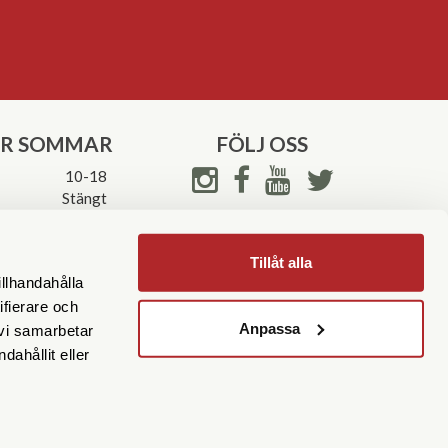
ER SOMMAR
FÖLJ OSS
10-18
Stängt
Stängt
ettider->
Tillåt alla
illhandahålla
ifierare och
Anpassa
 vi samarbetar
ahållit eller