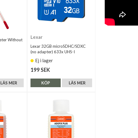
Lexar
ter Without
Lexar 32GB microSDHC/SDXC
(no adapter) 633x UHS-I
Ej i lager
199 SEK
LÄS MER
KÖP
LÄS MER