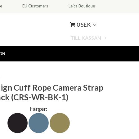
ce
EU Customers
Leica Boutique
0 SEK
TILL KASSAN
ION
N
ign Cuff Rope Camera Strap
ack (CRS-WR-BK-1)
Färger: