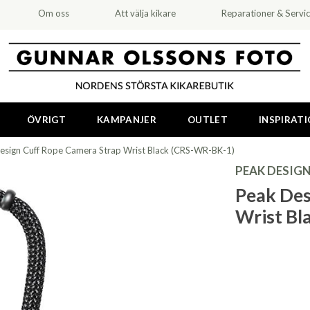
Om oss
Att välja kikare
Reparationer & Servi
ÖVRIGT
KAMPANJER
OUTLET
INSPIRAT
esign Cuff Rope Camera Strap Wrist Black (CRS-WR-BK-1)
PEAK DESIG
Peak Des
Wrist Bl