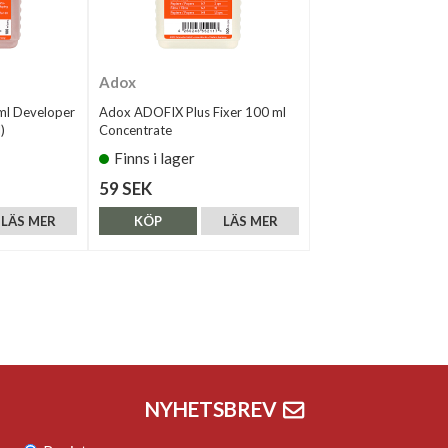
Adox
l Developer
Adox ADOFIX Plus Fixer 100 ml
)
Concentrate
Finns i lager
59 SEK
LÄS MER
KÖP
LÄS MER
NYHETSBREV