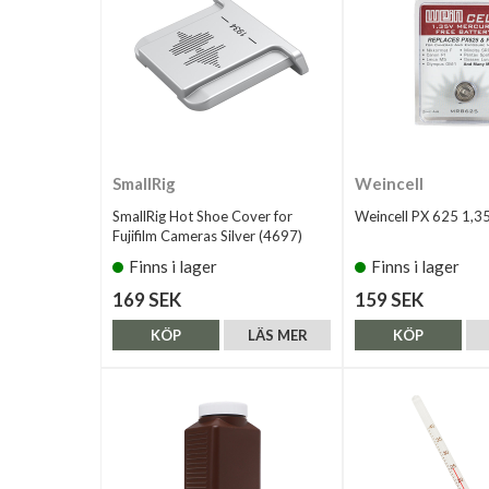
SmallRig
Weincell
SmallRig Hot Shoe Cover for
Weincell PX 625 1,3
Fujifilm Cameras Silver (4697)
Finns i lager
Finns i lager
169 SEK
159 SEK
KÖP
LÄS MER
KÖP