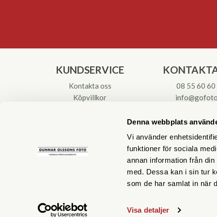
KUNDSERVICE
KONTAKTA
Kontakta oss
08 55 60 60
Köpvillkor
info@gofoto
Returinstruktioner
Att välja kikare
Org.nr: 55621
Denna webbplats använde
Reparationer & Service
Vi använder enhetsidentifie
funktioner för sociala medi
annan information från din
med. Dessa kan i sin tur k
som de har samlat in när d
Visa detaljer