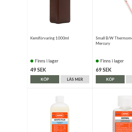
Kemiförvaring 1000ml
Small B/W Thermome
Mercury
Finns i lager
Finns i lager
49 SEK
69 SEK
KÖP
LÄS MER
KÖP