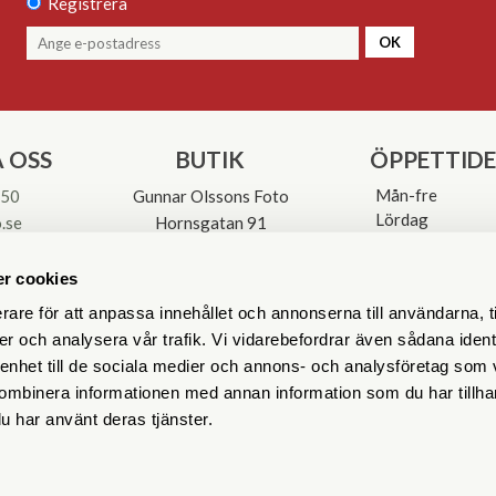
Registrera
OK
 OSS
BUTIK
ÖPPETTID
Mån-fre
 50
Gunnar Olssons Foto
Lördag
.se
Hornsgatan 91
Söndag
117 26 Stockholm
Avvikande öpp
3-0137
r cookies
rare för att anpassa innehållet och annonserna till användarna, t
er och analysera vår trafik. Vi vidarebefordrar även sådana ident
 enhet till de sociala medier och annons- och analysföretag som
ombinera informationen med annan information som du har tillhand
u har använt deras tjänster.