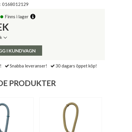
:
0168012129
Finns i lager
EK
ik
de senaste 30 dagarna:
Pris:
GG I KUNDVAGN
!
Snabba leveranser!
30 dagars öppet köp!
DE PRODUKTER