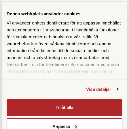
Finns i lager
Finns i lager
Denna webbplats använder cookies
1.190 SEK
949 SEK
Vi använder enhetsidentifierare för att anpassa innehållet
och annonserna till användarna, tillhandahålla funktioner
KÖP
KÖP
LÄS MER
LÄS MER
för sociala medier och analysera vår trafik. Vi
vidarebefordrar även sådana identifierare och annan
information från din enhet till de sociala medier och
annons- och analysföretag som vi samarbetar med.
Dessa kan i sin tur kombinera informationen med annan
SPECIFIKATIONER
information som du har tillhandahållit eller som de har
samlat in när du har använt deras tjänster.
Längd (cm)
110-130
Visa detaljer
Bredd (cm)
1
Tillåt alla
Färg
Svart
Anpassa