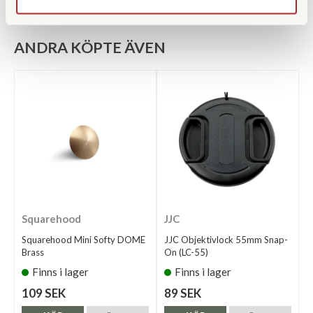
ANDRA KÖPTE ÄVEN
Squarehood
JJC
Squarehood Mini Softy DOME
JJC Objektivlock 55mm Snap-
Brass
On (LC-55)
Finns i lager
Finns i lager
109 SEK
89 SEK