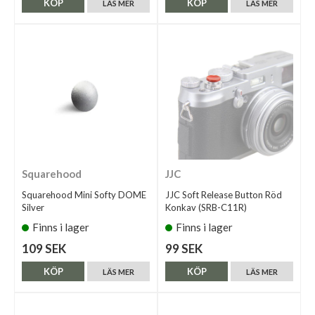
KÖP
KÖP
LÄS MER
LÄS MER
Squarehood
JJC
Squarehood Mini Softy DOME
JJC Soft Release Button Röd
Silver
Konkav (SRB-C11R)
Finns i lager
Finns i lager
109 SEK
99 SEK
KÖP
KÖP
LÄS MER
LÄS MER