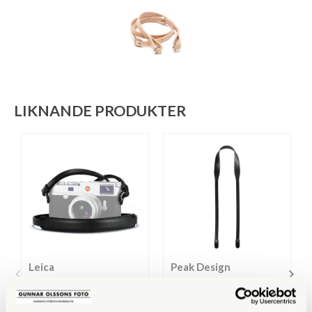
LIKNANDE PRODUKTER
Leica
Peak Design
Leica Läderrem Svart
Peak Design Form Leather
(18575)
Camera Strap Standard
Black (LRS-ST-BK-1)