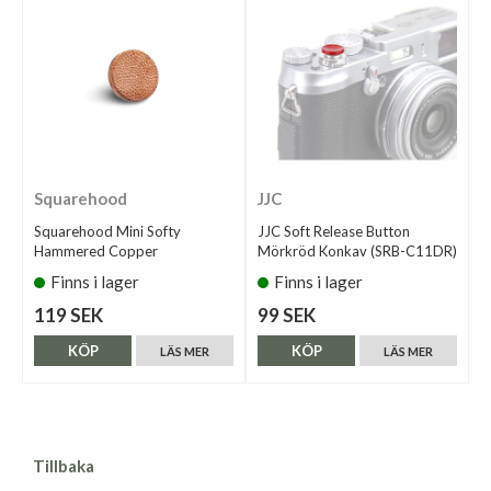
Squarehood
JJC
Squarehood Mini Softy
JJC Soft Release Button
Hammered Copper
Mörkröd Konkav (SRB-C11DR)
Finns i lager
Finns i lager
119 SEK
99 SEK
KÖP
KÖP
LÄS MER
LÄS MER
Tillbaka