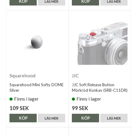
KÖP
KÖP
LÄS MER
LÄS MER
Squarehood
JJC
Squarehood Mini Softy DOME
JJC Soft Release Button
Silver
Mörkröd Konkav (SRB-C11DR)
Finns i lager
Finns i lager
109 SEK
99 SEK
KÖP
KÖP
LÄS MER
LÄS MER