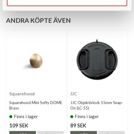
ANDRA KÖPTE ÄVEN
Squarehood
JJC
Squarehood Mini Softy DOME
JJC Objektivlock 55mm Snap-
Brass
On (LC-55)
Finns i lager
Finns i lager
109 SEK
89 SEK