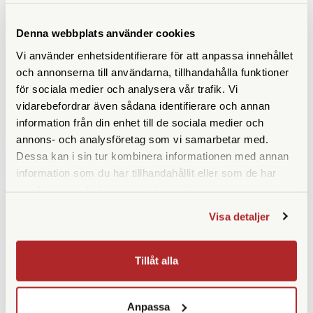
Finns i lager
Finns i lager
Denna webbplats använder cookies
250 SEK
890 SEK
Vi använder enhetsidentifierare för att anpassa innehållet
300 SEK
och annonserna till användarna, tillhandahålla funktioner
KÖP
KÖP
LÄS MER
LÄS MER
för sociala medier och analysera vår trafik. Vi
vidarebefordrar även sådana identifierare och annan
information från din enhet till de sociala medier och
annons- och analysföretag som vi samarbetar med.
Dessa kan i sin tur kombinera informationen med annan
SPECIFIKATIONER
information som du har tillhandahållit eller som de har
samlat in när du har använt deras tjänster.
Längd (cm)
90-110
Visa detaljer
Bredd (cm)
1
Tillåt alla
Färg
Natur
Anpassa