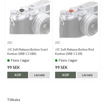
JJC
JJC
JJC Soft Release Button Svart
JJC Soft Release Button Röd
Konkav (SRB-C11BK)
Konkav (SRB-C11R)
Finns i lager
Finns i lager
99 SEK
99 SEK
KÖP
KÖP
LÄS MER
LÄS MER
Tillbaka