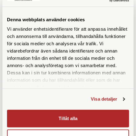
LIKNANDE PRODUKTER
Denna webbplats använder cookies
Vi använder enhetsidentifierare för att anpassa innehållet
och annonserna till användarna, tillhandahålla funktioner
för sociala medier och analysera vår trafik. Vi
vidarebefordrar även sådana identifierare och annan
information från din enhet till de sociala medier och
annons- och analysföretag som vi samarbetar med.
Dessa kan i sin tur kombinera informationen med annan
information som du har tillhandahållit eller som de har
Peak Design
Peak Design
samlat in när du har använt deras tjänster.
Peak Design Leash
Peak Design Slide
Kamerarem Black (L-BL-3)
Kamerarem Black (SL-BK-3)
Visa detaljer
Finns i lager
Finns i lager
529 SEK
789 SEK
Tillåt alla
KÖP
KÖP
LÄS MER
LÄS MER