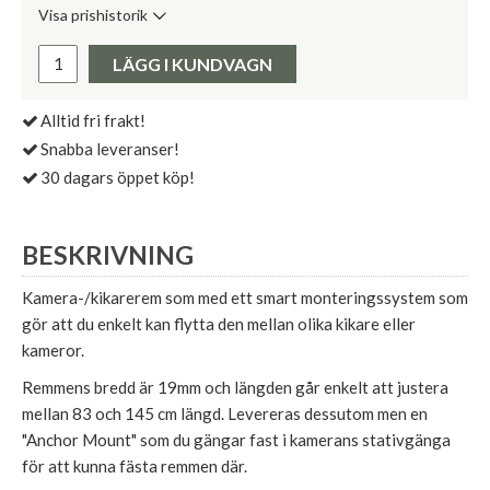
Visa prishistorik
Lägsta pris de senaste 30 dagarna:
Pris:
LÄGG I KUNDVAGN
Alltid fri frakt!
Snabba leveranser!
30 dagars öppet köp!
BESKRIVNING
Kamera-/kikarerem som med ett smart monteringssystem som
gör att du enkelt kan flytta den mellan olika kikare eller
kameror.
Remmens bredd är 19mm och längden går enkelt att justera
mellan 83 och 145 cm längd. Levereras dessutom men en
"Anchor Mount" som du gängar fast i kamerans stativgänga
för att kunna fästa remmen där.