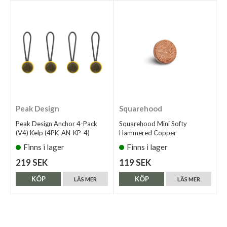
Peak Design
Squarehood
Peak Design Anchor 4-Pack
Squarehood Mini Softy
(V4) Kelp (4PK-AN-KP-4)
Hammered Copper
Finns i lager
Finns i lager
219 SEK
119 SEK
KÖP
KÖP
LÄS MER
LÄS MER