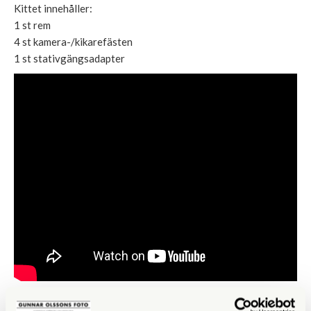
Kittet innehåller:
1 st rem
4 st kamera-/kikarefästen
1 st stativgängsadapter