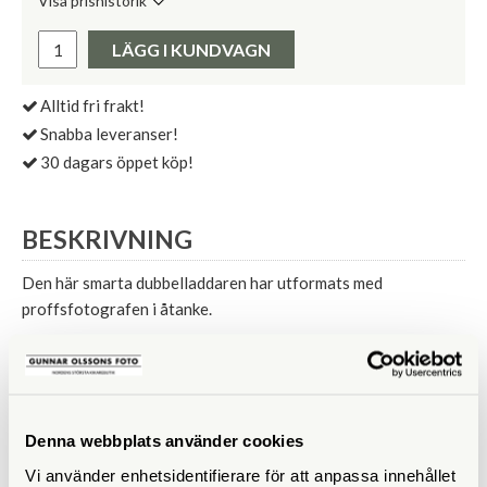
Visa prishistorik
Lägsta pris de senaste 30 dagarna:
Pris:
LÄGG I KUNDVAGN
Alltid fri frakt!
Snabba leveranser!
30 dagars öppet köp!
BESKRIVNING
Den här smarta dubbelladdaren har utformats med
proffsfotografen i åtanke.
Laddar 1 eller 2 kamerabatterier samtidigt
Levereras med batteriplattor för Fujifilm NP-W126,
NP-W235 och AA-batterier
Denna webbplats använder cookies
Intelligent snabb IC laddningskontroll med LCD-display
Vi använder enhetsidentifierare för att anpassa innehållet