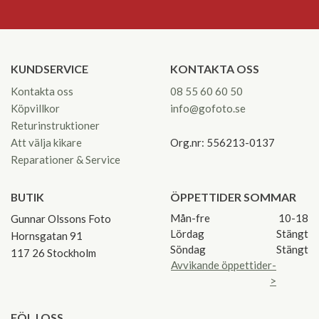
KUNDSERVICE
KONTAKTA OSS
Kontakta oss
08 55 60 60 50
Köpvillkor
info@gofoto.se
Returinstruktioner
Att välja kikare
Org.nr: 556213-0137
Reparationer & Service
BUTIK
ÖPPETTIDER SOMMAR
Mån-fre
10-18
Gunnar Olssons Foto
Lördag
Stängt
Hornsgatan 91
Söndag
Stängt
117 26 Stockholm
Avvikande öppettider-
>
FÖLJ OSS