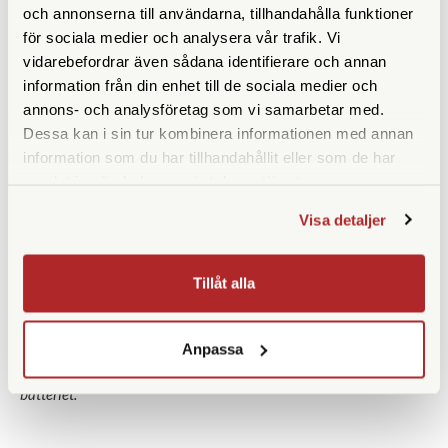
Känner igen och laddar de flesta USB-enheter -
och annonserna till användarna, tillhandahålla funktioner
smartphones, surfplattor etc.
för sociala medier och analysera vår trafik. Vi
Extra AA-batteriplatta för laddning av 4 st AA-batterier
vidarebefordrar även sådana identifierare och annan
information från din enhet till de sociala medier och
Lättare att byta laddningsplattor
annons- och analysföretag som vi samarbetar med.
Ser både snyggare och mer professionell ut
Dessa kan i sin tur kombinera informationen med annan
Mycket mer användarvänlig
information som du har tillhandahållit eller som de har
samlat in när du har använt deras tjänster.
Påfyllnadsladdning
Visa detaljer
LCD-skärmen visar hur mycket laddning (mAh) som har
fyllts på*
Tillåt alla
Perfekt för snabb påfyllnadsladdning - tillräckligt med
15 minuters laddning för att kunna ta cirka 150 bilder
Anpassa
* Skärmen visar inte hur mycket laddning som redan finns i
batteriet.