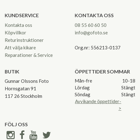
KUNDSERVICE
KONTAKTA OSS
Kontakta oss
08 55 60 60 50
Köpvillkor
info@gofoto.se
Returinstruktioner
Att välja kikare
Org.nr: 556213-0137
Reparationer & Service
BUTIK
ÖPPETTIDER SOMMAR
Mån-fre
10-18
Gunnar Olssons Foto
Lördag
Stängt
Hornsgatan 91
Söndag
Stängt
117 26 Stockholm
Avvikande öppettider-
>
FÖLJ OSS