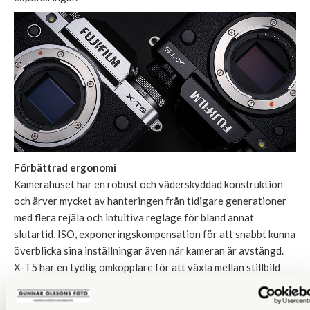
Förbättrad ergonomi
Kamerahuset har en robust och väderskyddad konstruktion
och ärver mycket av hanteringen från tidigare generationer
med flera rejäla och intuitiva reglage för bland annat
slutartid, ISO, exponeringskompensation för att snabbt kunna
överblicka sina inställningar även när kameran är avstängd.
X-T5 har en tydlig omkopplare för att växla mellan stillbild
och video och separata menyer beroende på vilket läge
kameran är inställd på. Det går nu snabbt att växla mellan