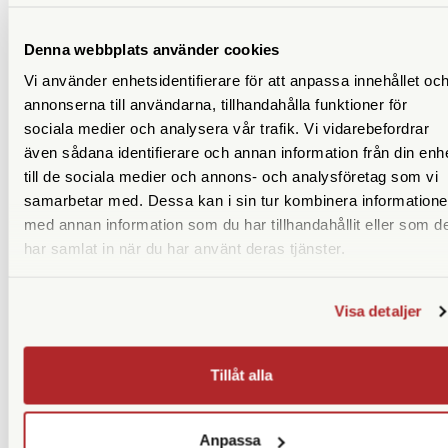
video och stillbild med bibehållna inställningar och knappen
för snabbmeny (Q Menu) anpassas även den efter valt
Denna webbplats använder cookies
inspelningsläge.
Vi använder enhetsidentifierare för att anpassa innehållet oc
Kamerans grepp har förbättrats och flera av knapparna har
annonserna till användarna, tillhandahålla funktioner för
blivit större för att enklare kunna användas när man till
sociala medier och analysera vår trafik. Vi vidarebefordrar
exempel jobbar med handskar. Den pekkänsliga 3-tums LCD-
även sådana identifierare och annan information från din enh
skärmen har en upplösning på 1,84 MP och kan vinklas i tre
till de sociala medier och annons- och analysföretag som vi
riktningar; uppåt och nedåt när man fotograferar i liggande
samarbetar med. Dessa kan i sin tur kombinera information
format och uppåt när kameran vänds till stående format.
med annan information som du har tillhandahållit eller som d
har samlat in när du har använt deras tjänster.
LIKNANDE PRODUKTER
Visa detaljer
Tillåt alla
Anpassa