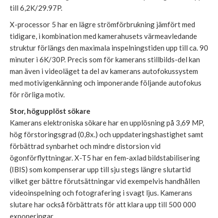
till 6,2K/29.97P.
X-processor 5 har en lägre strömförbrukning jämfört med
tidigare, i kombination med kamerahusets värmeavledande
struktur förlängs den maximala inspelningstiden upp till ca. 90
minuter i 6K/30P. Precis som för kamerans stillbilds-del kan
man även i videoläget ta del av kamerans autofokussystem
med motivigenkänning och imponerande följande autofokus
för rörliga motiv.
Stor, högupplöst sökare
Kamerans elektroniska sökare har en upplösning på 3,69 MP,
hög förstoringsgrad (0,8x.) och uppdateringshastighet samt
förbättrad synbarhet och mindre distorsion vid
ögonförflyttningar. X-T5 har en fem-axlad bildstabilisering
(IBIS) som kompenserar upp till sju stegs längre slutartid
vilket ger bättre förutsättningar vid exempelvis handhållen
videoinspelning och fotografering i svagt ljus. Kamerans
slutare har också förbättrats för att klara upp till 500 000
exponeringar.