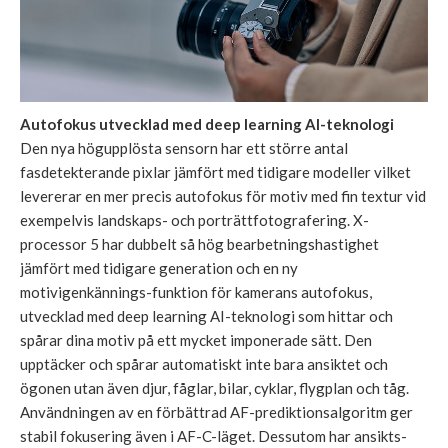
Autofokus utvecklad med deep learning AI-teknologi
Den nya högupplösta sensorn har ett större antal
fasdetekterande pixlar jämfört med tidigare modeller vilket
levererar en mer precis autofokus för motiv med fin textur vid
exempelvis landskaps- och porträttfotografering. X-
processor 5 har dubbelt så hög bearbetningshastighet
jämfört med tidigare generation och en ny
motivigenkännings-funktion för kamerans autofokus,
utvecklad med deep learning AI-teknologi som hittar och
spårar dina motiv på ett mycket imponerade sätt. Den
upptäcker och spårar automatiskt inte bara ansiktet och
ögonen utan även djur, fåglar, bilar, cyklar, flygplan och tåg.
Användningen av en förbättrad AF-prediktionsalgoritm ger
stabil fokusering även i AF-C-läget. Dessutom har ansikts-