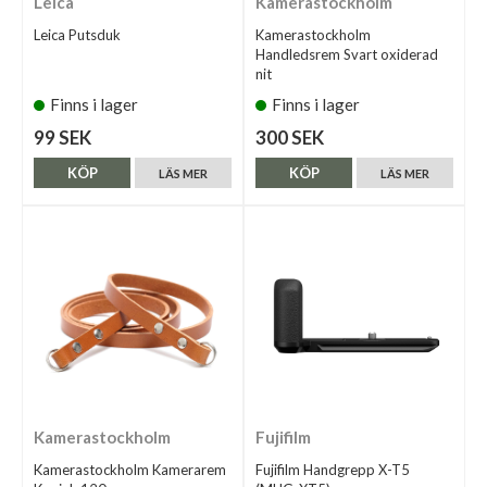
Leica
Kamerastockholm
Leica Putsduk
Kamerastockholm
Handledsrem Svart oxiderad
nit
Finns i lager
Finns i lager
99 SEK
300 SEK
KÖP
KÖP
LÄS MER
LÄS MER
Kamerastockholm
Fujifilm
Kamerastockholm Kamerarem
Fujifilm Handgrepp X-T5