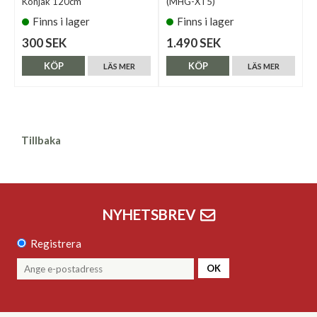
Konjak 120cm
(MHG-XT5)
Finns i lager
Finns i lager
300 SEK
1.490 SEK
KÖP
KÖP
LÄS MER
LÄS MER
Tillbaka
NYHETSBREV
Registrera
OK