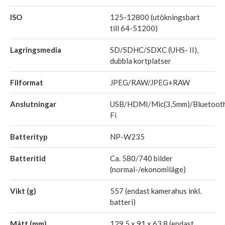
ISO
125-12800 (utökningsbart
till 64-51200)
Lagringsmedia
SD/SDHC/SDXC (UHS- II),
dubbla kortplatser
Filformat
JPEG/RAW/JPEG+RAW
Anslutningar
USB/HDMI/Mic(3,5mm)/Bluetoot
Fi
Batterityp
NP-W235
Batteritid
Ca. 580/740 bilder
(normal-/ekonomiläge)
Vikt (g)
557 (endast kamerahus inkl.
batteri)
Mått (mm)
129,5 x 91 x 63,8 (endast