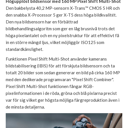
Högupplöst bildsensor med 160 MP Pixel Shift Multi-Shot
Den bakbelysta 40,2 MP-sensorn X-Trans™ CMOS 5 HR och
den snabba X-Processor 5 ger X-T5 dess höga bildkvalitét.
Den nya bildsensorn har en förbättrad
bildbehandlingsalgoritm som ger en låg brusnivå trots det
höga pixelantalet och en ny pixelstruktur för att effektivt få
in en större mängd ljus, vilket möjliggör ISO125 som
standardkänslighet.
Funktionen Pixel Shift Multi-Shot använder kamerans
bildstabilisering (IBIS) för att förskjuta bildsensorn och ta
totalt 20 bilder som sedan genererar en bild på cirka 160 MP
med den dedikerade programvaran "Pixel Shift Combiner".
Pixel Shift Multi-Shot funktionen fångar RGB-
pixelinformationen i de röda, gröna och blå pixlarna precist
var för sig vilket ger högsta möjliga färgreproduktion även i
de minsta detaljerna.