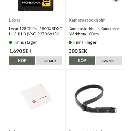
Lexar
Kamerastockholm
Lexar 128GB Pro 1800X SDXC
Kamerastockholm Kamerarem
UHS-II U3 (V60) R270/W180
Mörkbrun 100cm
Finns i lager
Finns i lager
1.690 SEK
300 SEK
KÖP
KÖP
LÄS MER
LÄS MER