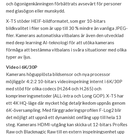
och ögonigenkänningen förbättrats avsevärt för personer
med glasögon eller munskydd.
X-T5 stöder HEIF-bildformatet, som ger 10-bitars
bildkvalitet i filer som är upp till 30 % mindre än vanliga JPEG-
filer. Kamerans automatiska vitbalans är även den utvecklad
med deep learning AI-teknologi för att utöka kamerans
förmåga att bestämma vitbalans i svåra situationer med olika
typer av ljus.
Video i 6K/30P
Kamerans högupplösta bildsensor och nya processor
möjliggör 4:2:2 10-bitars videoinspelning internt i 6K/30P
med stöd för olika codecs (H.264 och H.265) och
komprimeringsmetoder (ALL-intra och Long GOP). X-T5 har
ett 4K HQ-läge där mycket hög detaljrikedom uppnås genom
6K-översampling. Med färggraderingsprofilen F-Log2 blir
det möjligt att uppnå ett dynamiskt omfång upp till hela 13
steg. Kamerans HDMI-utgång kan skicka ut 12-bitars ProRes
Raw och Blackmagic Raw till en extern inspelningsenhet upp