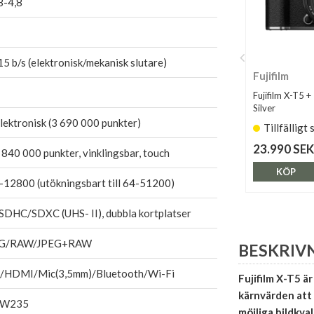
8-4,8
5 b/s (elektronisk/mekanisk slutare)
Fujifilm
Fujifilm X-T5 
Silver
elektronisk (3 690 000 punkter)
Tillfälligt 
23.990 SEK
1 840 000 punkter, vinklingsbar, touch
KÖP
-12800 (utökningsbart till 64-51200)
SDHC/SDXC (UHS- II), dubbla kortplatser
EG/RAW/JPEG+RAW
BESKRIV
/HDMI/Mic(3,5mm)/Bluetooth/Wi-Fi
Fujifilm X-T5 ä
kärnvärden att
-W235
möjliga bildkva