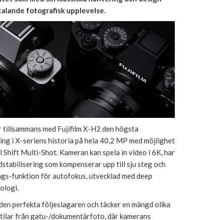
ltalande fotografisk upplevelse.
r tillsammans med Fujifilm X-H2 den högsta
ning i X-seriens historia på hela 40,2 MP med möjlighet
l Shift Multi-Shot. Kameran kan spela in video i 6K, har
dstabilisering som kompenserar upp till sju steg och
gs-funktion för autofokus, utvecklad med deep
ologi.
 den perfekta följeslagaren och täcker en mängd olika
tilar från gatu-/dokumentärfoto, där kamerans