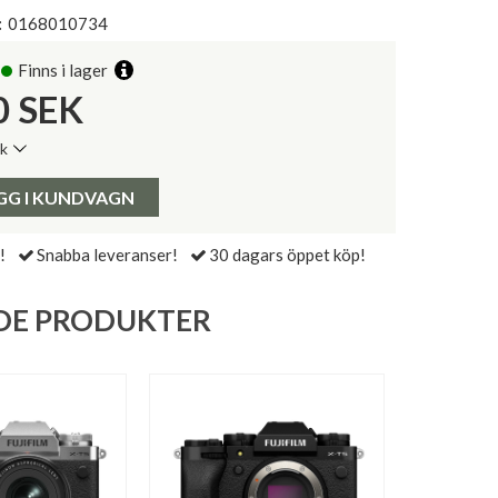
:
0168010734
Finns i lager
0
SEK
ik
de senaste 30 dagarna:
Pris:
GG I KUNDVAGN
!
Snabba leveranser!
30 dagars öppet köp!
DE PRODUKTER