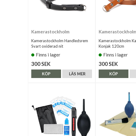
Kamerastockholm
Kamerastockhol
Kamerastockholm Handledsrem
Kamerastockholm K
Svart oxiderad nit
Konjak 120cm
Finns i lager
Finns i lager
300 SEK
300 SEK
KÖP
LÄS MER
KÖP