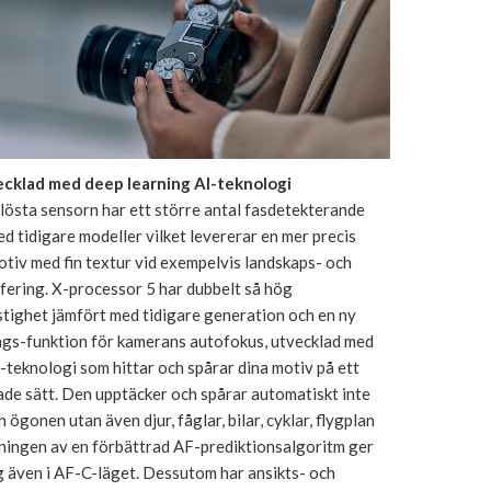
cklad med deep learning AI-teknologi
östa sensorn har ett större antal fasdetekterande
ed tidigare modeller vilket levererar en mer precis
tiv med fin textur vid exempelvis landskaps- och
fering. X-processor 5 har dubbelt så hög
tighet jämfört med tidigare generation och en ny
gs-funktion för kamerans autofokus, utvecklad med
-teknologi som hittar och spårar dina motiv på ett
de sätt. Den upptäcker och spårar automatiskt inte
 ögonen utan även djur, fåglar, bilar, cyklar, flygplan
ningen av en förbättrad AF-prediktionsalgoritm ger
g även i AF-C-läget. Dessutom har ansikts- och