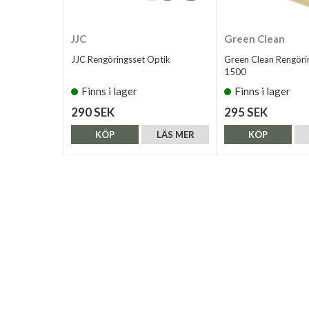
JJC
Green Clean
JJC Rengöringsset Optik
Green Clean Rengöri
1500
Finns i lager
Finns i lager
290 SEK
295 SEK
KÖP
LÄS MER
KÖP