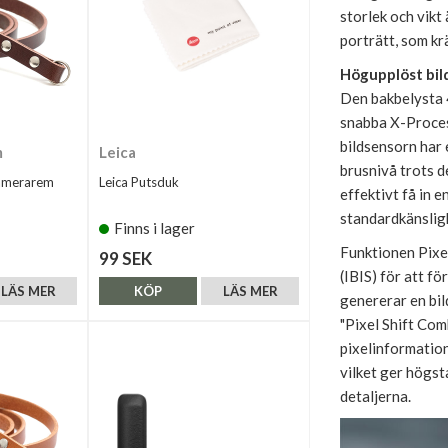
storlek och vikt
porträtt, som kr
Högupplöst bil
Den bakbelysta
snabba X-Proces
bildsensorn har 
m
Leica
brusnivå trots d
amerarem
Leica Putsduk
effektivt få in 
standardkänslig
Finns i lager
Funktionen Pixel
99 SEK
(IBIS) för att f
LÄS MER
KÖP
LÄS MER
genererar en bi
"Pixel Shift Com
pixelinformation
vilket ger högst
detaljerna.