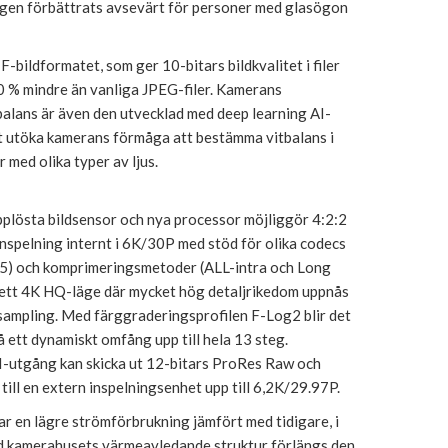
en förbättrats avsevärt för personer med glasögon
-bildformatet, som ger 10-bitars bildkvalitet i filer
30 % mindre än vanliga JPEG-filer. Kamerans
balans är även den utvecklad med deep learning AI-
tt utöka kamerans förmåga att bestämma vitbalans i
 med olika typer av ljus.
lösta bildsensor och nya processor möjliggör 4:2:2
nspelning internt i 6K/30P med stöd för olika codecs
5) och komprimeringsmetoder (ALL-intra och Long
ett 4K HQ-läge där mycket hög detaljrikedom uppnås
mpling. Med färggraderingsprofilen F-Log2 blir det
å ett dynamiskt omfång upp till hela 13 steg.
utgång kan skicka ut 12-bitars ProRes Raw och
ill en extern inspelningsenhet upp till 6,2K/29.97P.
r en lägre strömförbrukning jämfört med tidigare, i
 kamerahusets värmeavledande struktur förlängs den