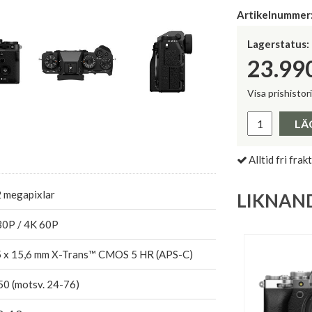
Artikelnummer
Lagerstatus:
23.99
Visa prishistor
Lägsta pris 
LÄ
Alltid fri frakt
2 megapixlar
LIKNAN
30P / 4K 60P
5 x 15,6 mm X-Trans™ CMOS 5 HR (APS-C)
50 (motsv. 24-76)