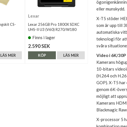
ögonigenkänning
eller munskydd.
Lexar
X-T5 stöder HEIF
ngskit CS-
Lexar 256GB Pro 1800X SDXC
som är upp till 
UHS-II U3 (V60) R270/W180
automatiska vit
Finns i lager
teknologi för a
2.590 SEK
svåra situationer
Video i 6K/30P
LÄS MER
KÖP
LÄS MER
Kamerans högupp
10-bitars videoi
(H.264 och H.26
GOP). X-T5 har 
genom 6K-översa
möjligt att uppn
Kamerans HDMI-
Blackmagic Raw t
X-processor 5 ha
kombination med