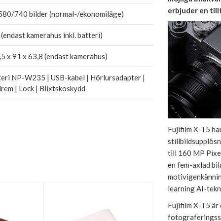
erbjuder en til
580/740 bilder (normal-/ekonomiläge)
(endast kamerahus inkl. batteri)
5 x 91 x 63,8 (endast kamerahus)
eri NP-W235 | USB-kabel | Hörlursadapter |
rem | Lock | Blixtskoskydd
Fujifilm X-T5 ha
stillbildsupplös
till 160 MP Pixe
en fem-axlad bil
motivigenkännin
learning AI-tekn
Fujifilm X-T5 är
fotograferingss