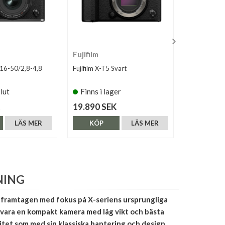
Fujifilm
Fujifilm
+ 16-50/2,8-4,8
Fujifilm X-T5 Svart
Fujifilm X-T
slut
Finns i lager
Finns i 
19.890 SEK
24.790 S
LÄS MER
KÖP
LÄS MER
KÖP
NING
r framtagen med fokus på X-seriens ursprungliga
 vara en kompakt kamera med låg vikt och bästa
litet som med sin klassiska hantering och design