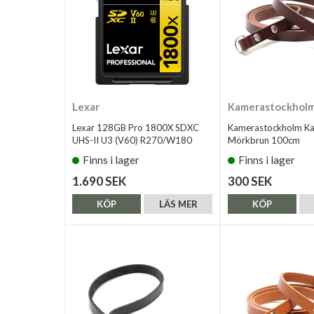
Lexar
Kamerastockhol
Lexar 128GB Pro 1800X SDXC
Kamerastockholm K
UHS-II U3 (V60) R270/W180
Mörkbrun 100cm
Finns i lager
Finns i lager
1.690 SEK
300 SEK
KÖP
LÄS MER
KÖP