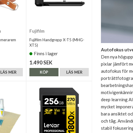
m
Fujifilm
amerarem
Fujifilm Handgrepp X-T5 (MHG-
XT5)
Autofokus utve
Finns i lager
Den nya höguppl
1.490 SEK
pixlar jämfört m
autofokus för mo
LÄS MER
KÖP
LÄS MER
porträttfotogra
bearbetningshas
motivigenkännin
deep learning AI
mycket imponera
bara ansiktet och
och tåg. Använd
stabil fokuserin