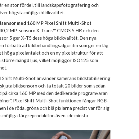
 är en stor fördel, till landskapsfotografering och
äver högsta möjliga bildkvalitet.
dsensor med 160 MP Pixel Shift Multi-Shot
 40,2 MP-sensorn X-Trans™ CMOS 5 HR och den
sor 5 ger X-T5 dess höga bildkvalitét. Den nya
en förbättrad bildbehandlingsalgoritm som ger en låg
et höga pixelantalet och en ny pixelstruktur för att
en större mängd ljus, vilket möjliggör ISO125 som
het.
 Shift Multi-Shot använder kamerans bildstabilisering
örskjuta bildsensorn och ta totalt 20 bilder som sedan
ld på cirka 160 MP med den dedikerade programvaran
biner". Pixel Shift Multi-Shot funktionen fångar RGB-
en i de röda, gröna och blå pixlarna precist var för sig
a möjliga färgreproduktion även i de minsta