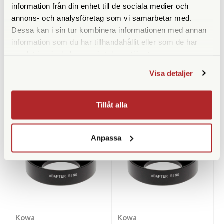
information från din enhet till de sociala medier och
1.390 SEK
1.490 SEK
annons- och analysföretag som vi samarbetar med.
Dessa kan i sin tur kombinera informationen med annan
KÖP
KÖP
LÄS MER
LÄS MER
information som du har tillhandahållit eller som de har
samlat in när du har använt deras tjänster.
Visa detaljer
ANDRA KÖPTE ÄVEN
Tillåt alla
Anpassa
Kowa
Kowa