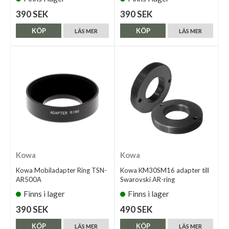
390 SEK
390 SEK
KÖP
KÖP
LÄS MER
LÄS MER
Kowa
Kowa
Kowa Mobiladapter Ring TSN-
Kowa KM30SM16 adapter till
AR500A
Swarovski AR-ring
Finns i lager
Finns i lager
390 SEK
490 SEK
KÖP
KÖP
LÄS MER
LÄS MER