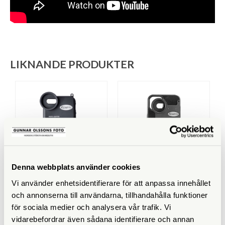
LIKNANDE PRODUKTER
Denna webbplats använder cookies
Kowa
Kowa
Vi använder enhetsidentifierare för att anpassa innehållet
Kowa Mobiladapter
Kowa Mobiladapter iPhone
och annonserna till användarna, tillhandahålla funktioner
Samsung Galaxy S24 Ultra
13 Pro Max (TSN-IP13
för sociala medier och analysera vår trafik. Vi
PRO MAX RP)
vidarebefordrar även sådana identifierare och annan
Tillfälligt slut
Tillfälligt slut