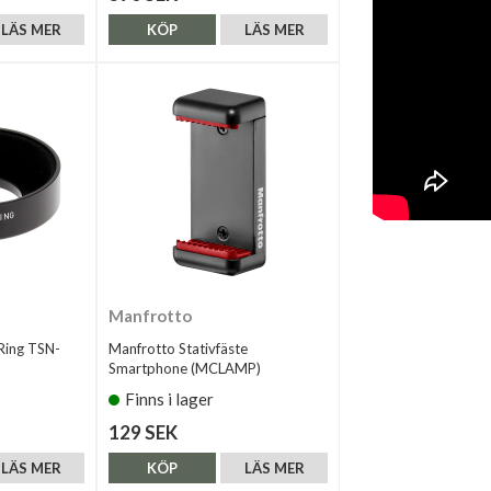
LÄS MER
KÖP
LÄS MER
Manfrotto
Ring TSN-
Manfrotto Stativfäste
Smartphone (MCLAMP)
Finns i lager
129 SEK
LÄS MER
KÖP
LÄS MER