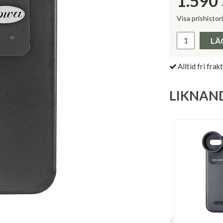
1.590
Visa prishistor
Lägsta pris 
LÄ
Alltid fri frakt
LIKNAN