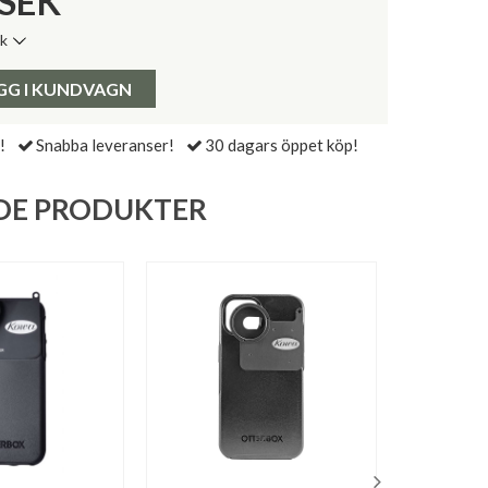
SEK
ik
de senaste 30 dagarna:
Pris:
GG I KUNDVAGN
!
Snabba leveranser!
30 dagars öppet köp!
DE PRODUKTER