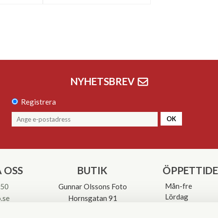
NYHETSBREV
Registrera
OK
 OSS
BUTIK
ÖPPETTID
Mån-fre
 50
Gunnar Olssons Foto
Lördag
.se
Hornsgatan 91
Söndag
117 26 Stockholm