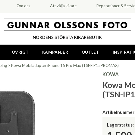
Om oss
Att välja kikare
Reparationer & Servi
ÖVRIGT
KAMPANJER
OUTLET
INSPIRAT
ping
>
Kowa Mobiladapter iPhone 15 Pro Max (TSN-IP15PROMAX)
KOWA
Kowa Mob
(TSN-IP
Artikelnummer
Lagerstatus: