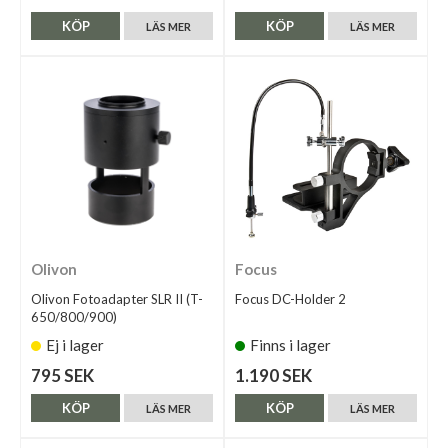
KÖP
KÖP
LÄS MER
LÄS MER
Olivon
Focus
Olivon Fotoadapter SLR II (T-
Focus DC-Holder 2
650/800/900)
Ej i lager
Finns i lager
795 SEK
1.190 SEK
KÖP
KÖP
LÄS MER
LÄS MER