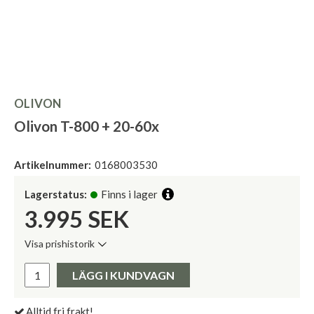
OLIVON
Olivon T-800 + 20-60x
Artikelnummer:
0168003530
Lagerstatus:
Finns i lager
3.995
SEK
Visa prishistorik
Lägsta pris de senaste 30 dagarna:
Pris:
LÄGG I KUNDVAGN
Alltid fri frakt!