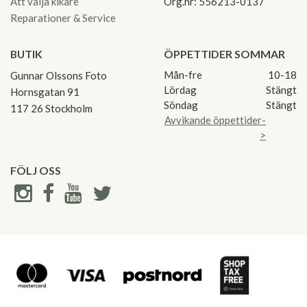
Att välja kikare
Org.nr: 556213-0137
Reparationer & Service
BUTIK
ÖPPETTIDER SOMMAR
Mån-fre
10-18
Gunnar Olssons Foto
Lördag
Stängt
Hornsgatan 91
Söndag
Stängt
117 26 Stockholm
Avvikande öppettider-
>
FÖLJ OSS