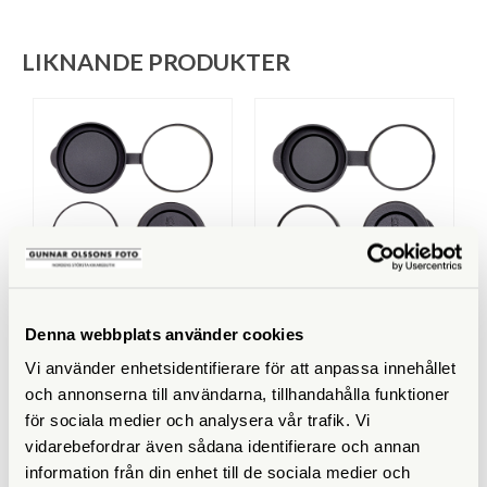
LIKNANDE PRODUKTER
Opticron
Opticron
Denna webbplats använder cookies
Opticron Frontlock 50 L
Opticron Frontlock 32 M
(60-62mm) (31051)
(42-44mm) (31050)
Vi använder enhetsidentifierare för att anpassa innehållet
Tillfälligt slut
Finns i lager
och annonserna till användarna, tillhandahålla funktioner
195 SEK
195 SEK
för sociala medier och analysera vår trafik. Vi
vidarebefordrar även sådana identifierare och annan
KÖP
KÖP
LÄS MER
LÄS MER
information från din enhet till de sociala medier och