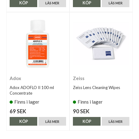
KÖP
KÖP
LÄS MER
LÄS MER
Adox
Zeiss
Adox ADOFLO II 100 ml
Zeiss Lens Cleaning Wipes
Concentrate
Finns i lager
Finns i lager
69 SEK
90 SEK
KÖP
KÖP
LÄS MER
LÄS MER