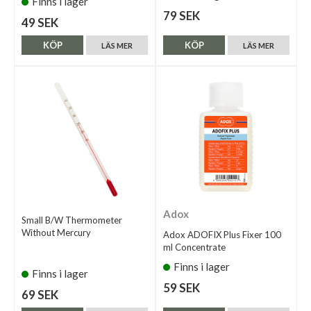
Finns i lager
79 SEK
49 SEK
KÖP
KÖP
LÄS MER
LÄS MER
Adox
Small B/W Thermometer
Without Mercury
Adox ADOFIX Plus Fixer 100
ml Concentrate
Finns i lager
Finns i lager
59 SEK
69 SEK