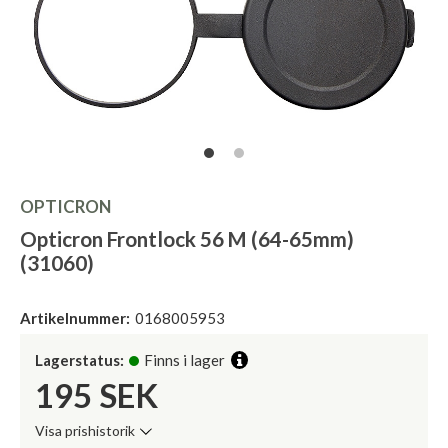
OPTICRON
Opticron Frontlock 56 M (64-65mm)
(31060)
Artikelnummer:
0168005953
Lagerstatus:
Finns i lager
195
SEK
Visa prishistorik
Lägsta pris de senaste 30 dagarna: