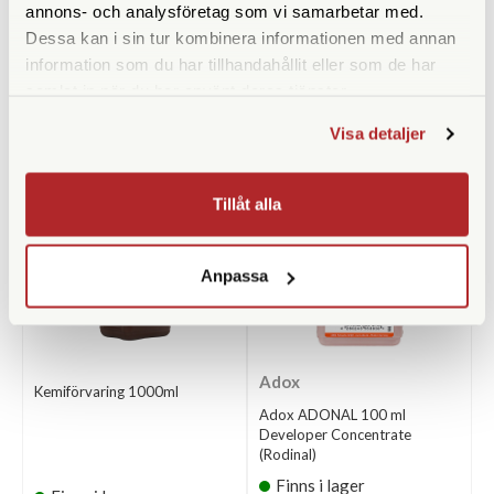
annons- och analysföretag som vi samarbetar med.
Dessa kan i sin tur kombinera informationen med annan
information som du har tillhandahållit eller som de har
samlat in när du har använt deras tjänster.
ANDRA KÖPTE ÄVEN
Visa detaljer
Tillåt alla
Anpassa
Adox
Kemiförvaring 1000ml
Adox ADONAL 100 ml
Developer Concentrate
(Rodinal)
Finns i lager