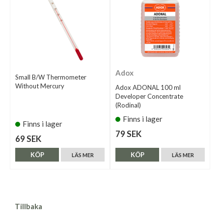
Adox
Small B/W Thermometer
Without Mercury
Adox ADONAL 100 ml
Developer Concentrate
(Rodinal)
Finns i lager
Finns i lager
79 SEK
69 SEK
KÖP
KÖP
LÄS MER
LÄS MER
Tillbaka