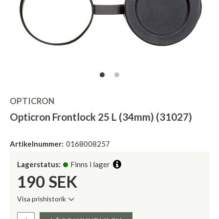
OPTICRON
Opticron Frontlock 25 L (34mm) (31027)
Artikelnummer:
0168008257
Lagerstatus:
Finns i lager
190
SEK
Visa prishistorik
Lägsta pris de senaste 30 dagarna:
Pris: