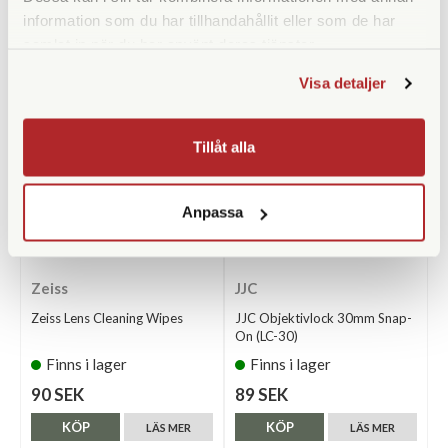
information som du har tillhandahållit eller som de har
ANDRA KÖPTE ÄVEN
samlat in när du har använt deras tjänster.
Visa detaljer
Tillåt alla
Anpassa
Zeiss
JJC
Zeiss Lens Cleaning Wipes
JJC Objektivlock 30mm Snap-
On (LC-30)
Finns i lager
Finns i lager
90 SEK
89 SEK
KÖP
KÖP
LÄS MER
LÄS MER